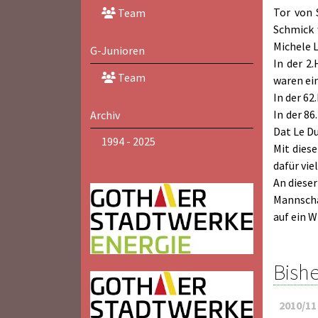
Tor von 
Team
Schmick 
Michele 
G-Junioren
In der 2
Team
waren ei
In der 62
In der 8
Archiv
Dat Le D
1994 - 2025
Mit diese
dafür vi
An dieser
Mannscha
auf ein W
Bishe
2010/11