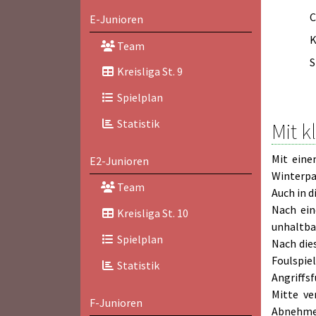
C
E-Junioren
K
Team
S
Kreisliga St. 9
Spielplan
Statistik
Mit k
Mit eine
E2-Junioren
Winterpa
Team
Auch in d
Nach ein
Kreisliga St. 10
unhaltbar
Spielplan
Nach die
Foulspie
Statistik
Angriffs
Mitte ve
F-Junioren
Abnehmer