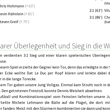
(Vit
hris Hohmann
(
63')
2:1 (63')
Vit
evin Hähnlein
(
81')
3:1 (86')
Ch
teven Greif
(
75')
(Dat
larer Überlegenheit und Sieg in die 
m verdienten 3:1 Sieg und einer klaren spielerischen Überlegen
use.
iesem Spiel erzielte der Gegner kein Tor, denn das erledigte in der
er Ecke wollte Dat Le Duc per Kopf klären und lenkte dabei d
 in die lange Torecke.
sem Tor gaben unsere Jung Vollgas. Einmal kam Struht noch in de
l. Den getretenen Freistoß konnte Dennis Weisheit abwehren.
fußball und Kombinationsspiel vom Feinsten lieferten unsere J
rteilte Michele Lehmann die Bälle auf die Flügel, die dort 
 fanden. Meist mit den Stürmern kombinierten sie dann und konnt