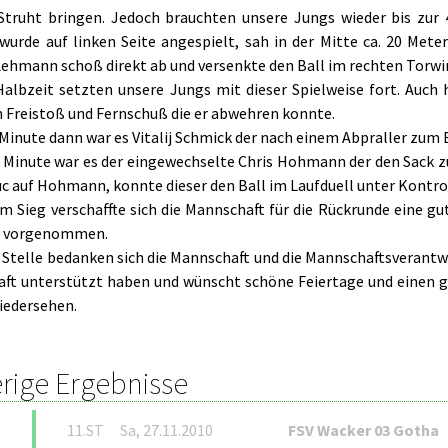
Struht bringen. Jedoch brauchten unsere Jungs wieder bis zur 41.
wurde auf linken Seite angespielt, sah in der Mitte ca. 20 Met
Lehmann schoß direkt ab und versenkte den Ball im rechten Torwi
.Halbzeit setzten unsere Jungs mit dieser Spielweise fort. Auc
n Freistoß und Fernschuß die er abwehren konnte.
.Minute dann war es Vitalij Schmick der nach einem Abpraller zum E
6. Minute war es der eingewechselte Chris Hohmann der den Sack z
uc auf Hohmann, konnte dieser den Ball im Laufduell unter Kontro
m Sieg verschaffte sich die Mannschaft für die Rückrunde eine gu
el vorgenommen.
 Stelle bedanken sich die Mannschaft und die Mannschaftsverantwor
ft unterstützt haben und wünscht schöne Feiertage und einen g
iedersehen.
rige Ergebnisse
11.ST
Sa, 27.11.2010
FSV Wacker 03 Gotha