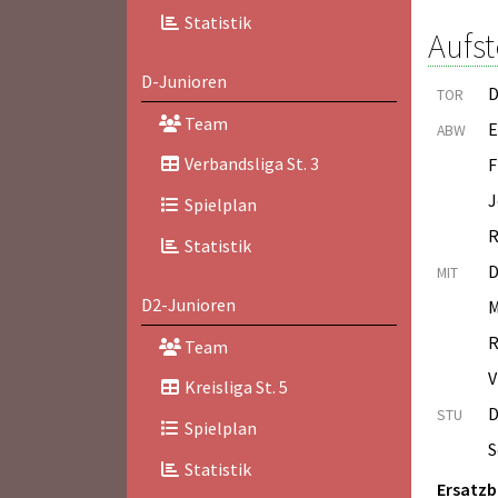
Statistik
Aufst
D-Junioren
D
TOR
Team
E
ABW
Verbandsliga St. 3
F
J
Spielplan
R
Statistik
D
MIT
D2-Junioren
M
R
Team
V
Kreisliga St. 5
D
STU
Spielplan
S
Statistik
Ersatz