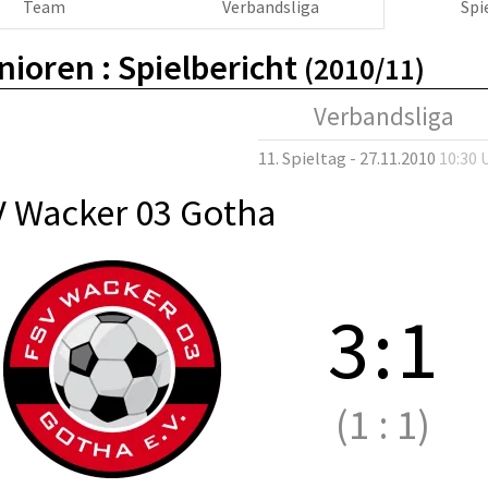
Team
Verbandsliga
Spi
nioren :
Spielbericht
(2010/11)
Verbandsliga
11. Spieltag - 27.11.2010
10:30 
V Wacker 03 Gotha
3
:
1
(1
:
1)