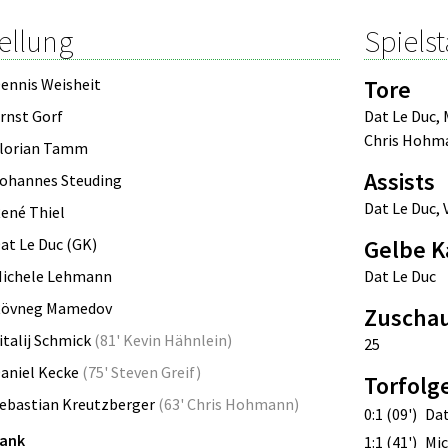
ellung
Spielst
ennis Weisheit
Tore
rnst Gorf
Dat Le Duc
,
Chris Hohm
lorian Tamm
Assists
ohannes Steuding
Dat Le Duc
,
ené Thiel
at Le Duc (GK)
Gelbe K
ichele Lehmann
Dat Le Duc
övneg Mamedov
Zuscha
italij Schmick
(
81' Kevin Hähnlein
)
25
aniel Kecke
(
75' Steven Greif
)
Torfolg
ebastian Kreutzberger
(
63' Chris Hohmann
)
0:1 (09')
Dat
bank
1:1 (41')
Mic