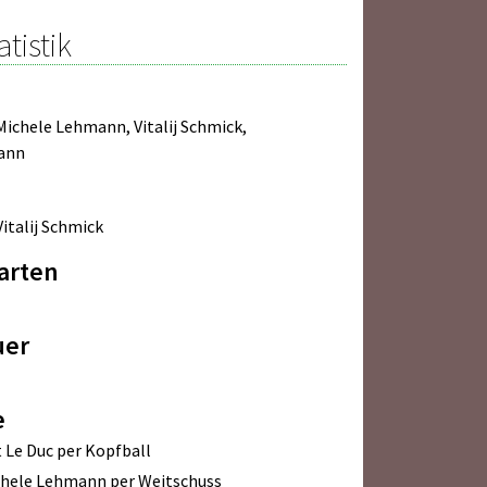
atistik
Michele Lehmann
,
Vitalij Schmick
,
ann
Vitalij Schmick
arten
uer
e
 Le Duc per Kopfball
hele Lehmann per Weitschuss