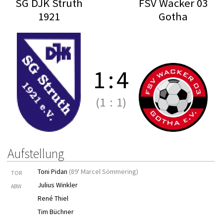
SG DJK Struth
FSV Wacker 03
1921
Gotha
1
:
4
(1
:
1)
Aufstellung
Toni Pidan
(
89' Marcel Sömmering
)
TOR
Julius Winkler
ABW
René Thiel
Tim Büchner