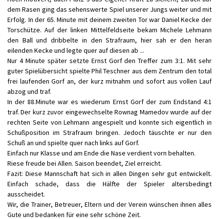
dem Rasen ging das sehenswerte Spiel unserer Jungs weiter und mit
Erfolg. In der 65. Minute mit deinem zweiten Tor war Daniel Kecke der
Torschütze. Auf der linken Mittelfeldseite bekam Michele Lehmann
den Ball und dribbelte in den Strafraum, hier sah er den heran
eilenden Kecke und legte quer auf diesen ab ...
Nur 4 Minute später setzte Ernst Gorf den Treffer zum 3:1. Mit sehr
guter Spielübersicht spielte Phil Teschner aus dem Zentrum den total
frei laufenden Gorf an, der kurz mitnahm und sofort aus vollen Lauf
abzog und traf.
In der 88.Minute war es wiederum Ernst Gorf der zum Endstand 4:1
traf. Der kurz zuvor eingewechselte Rownag Mamedov wurde auf der
rechten Seite von Lehmann angespielt und konnte sich eigentlich in
Schußposition im Strafraum bringen. Jedoch täuschte er nur den
Schuß an und spielte quer nach links auf Gorf.
Einfach nur Klasse und am Ende die Nase verdient vorn behalten.
Riese freude bei Allen. Saison beendet, Ziel erreicht.
Fazit: Diese Mannschaft hat sich in allen Dingen sehr gut entwickelt.
Einfach schade, dass die Hälfte der Spieler altersbedingt
ausscheidet.
Wir, die Trainer, Betreuer, Eltern und der Verein wünschen ihnen alles
Gute und bedanken für eine sehr schöne Zeit.