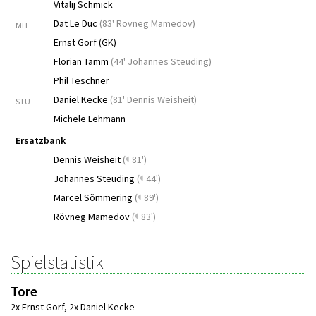
Vitalij Schmick
Dat Le Duc
(
83' Rövneg Mamedov
)
MIT
Ernst Gorf (GK)
Florian Tamm
(
44' Johannes Steuding
)
Phil Teschner
Daniel Kecke
(
81' Dennis Weisheit
)
STU
Michele Lehmann
Ersatzbank
Dennis Weisheit
(
81')
Johannes Steuding
(
44')
Marcel Sömmering
(
89')
Rövneg Mamedov
(
83')
Spielstatistik
Tore
2x Ernst Gorf
,
2x Daniel Kecke