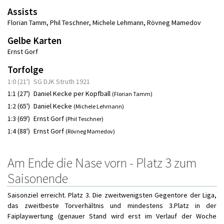
Assists
Florian Tamm
,
Phil Teschner
,
Michele Lehmann
,
Rövneg Mamedov
Gelbe Karten
Ernst Gorf
Torfolge
1:0 (21')
SG DJK Struth 1921
1:1 (27')
Daniel Kecke per Kopfball
(Florian Tamm)
1:2 (65')
Daniel Kecke
(Michele Lehmann)
1:3 (69')
Ernst Gorf
(Phil Teschner)
1:4 (88')
Ernst Gorf
(Rövneg Mamedov)
Am Ende die Nase vorn - Platz 3 zum
Saisonende
Saisonziel erreicht. Platz 3. Die zweitwenigsten Gegentore der Liga,
das zweitbeste Torverhältnis und mindestens 3.Platz in der
Faiplaywertung (genauer Stand wird erst im Verlauf der Woche