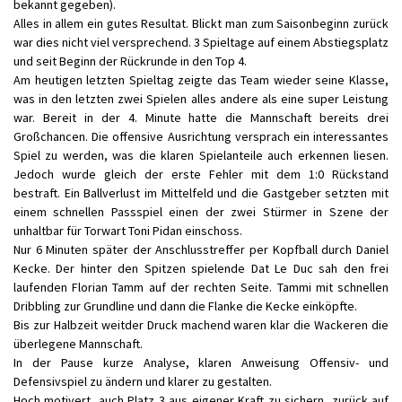
bekannt gegeben).
Alles in allem ein gutes Resultat. Blickt man zum Saisonbeginn zurück
war dies nicht viel versprechend. 3 Spieltage auf einem Abstiegsplatz
und seit Beginn der Rückrunde in den Top 4.
Am heutigen letzten Spieltag zeigte das Team wieder seine Klasse,
was in den letzten zwei Spielen alles andere als eine super Leistung
war. Bereit in der 4. Minute hatte die Mannschaft bereits drei
Großchancen. Die offensive Ausrichtung versprach ein interessantes
Spiel zu werden, was die klaren Spielanteile auch erkennen liesen.
Jedoch wurde gleich der erste Fehler mit dem 1:0 Rückstand
bestraft. Ein Ballverlust im Mittelfeld und die Gastgeber setzten mit
einem schnellen Passspiel einen der zwei Stürmer in Szene der
unhaltbar für Torwart Toni Pidan einschoss.
Nur 6 Minuten später der Anschlusstreffer per Kopfball durch Daniel
Kecke. Der hinter den Spitzen spielende Dat Le Duc sah den frei
laufenden Florian Tamm auf der rechten Seite. Tammi mit schnellen
Dribbling zur Grundline und dann die Flanke die Kecke einköpfte.
Bis zur Halbzeit weitder Druck machend waren klar die Wackeren die
überlegene Mannschaft.
In der Pause kurze Analyse, klaren Anweisung Offensiv- und
Defensivspiel zu ändern und klarer zu gestalten.
Hoch motivert, auch Platz 3 aus eigener Kraft zu sichern, zurück auf