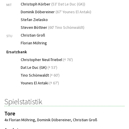
Christoph Körber
(
53' Dat Le Duc (GK)
)
MIT
Dominik Döbereiner
(
67' Younes El Antaki
)
Stefan Zielasko
Steven Böttner
(
60' Tino Schönwaldt
)
Christian Groß
STU
Florian Möhring
Ersatzbank
Christopher Neul-Triebel
(
76')
Dat Le Duc (GK)
(
53')
Tino Schönwaldt
(
60')
Younes El Antaki
(
67')
Spielstatistik
Tore
4x Florian Möhring
,
Dominik Döbereiner
,
Christian Groß