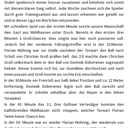
findet spielerisch immer besser zusammen und belohnte sich somit
mit diesem klaren Sieg selbst. Jede Woche zeichnen sich die Spieler
durch gute Trainingsarbeit aus und lassen erkennen wie gewillt sie
sind in dieser Liga ein Wörtchen mitzureden.
Mit schnellem Spiel von der ersten Minute setzte unsere Mannschaft
den Gast aus Mühlhausen unter Druck. Bereits in den ersten drei
Minuten 2 Großchancen. Dies zeigte was hier noch passieren soll.
Jedoch fiel der verdiente Führungstreffer erst in der 23.Minute.
Florian Möhring war zur Stelle nachdem der Torwart den Ball nach
Schuß von Christian Groß prallen ließ. das 2:0 machte dann Christian
Groß selbstnach dem er den Ball von Dominik Döbereiner zugespielt
bekam. Dieser konnte sich bis zur Grundlinie durchsetzen und nach
innen passen und Groß konnte ins rechte Eck einschießen.
In der 30.Minute ein Freistoß aus halb linker Position und ca. 22 Meter
Entfernung. Dominik Döbereiner legte sich den Ball zurecht und
verwandelte. Er zirkelte unhaltbar über die Mauer in den linken
Torwinkel.
In der 43. Minute das 3:1. Drei Gothaer Verteidiger konnten den
ballführenden Mühlhäuser nicht stoppen, welcher Torwart Florian
Tamm keine Chance lies.
In der 59. Minute war es wieder Florian Möhring, der wiederum von