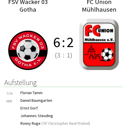
FSV Wacker 03
FC Union
Gotha
Mühlhausen
6
:
2
(3
:
1)
Aufstellung
Florian Tamm
TOR
Daniel Baumgarten
ABW
Ernst Gorf
Johannes Steuding
Ronny Ruge
(
76' Christopher Neul-Triebel
)