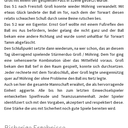
Groß mit einem tief gespielten Pass in Szene gesetzt wurde.
Das 5:1 nach Freistoß Groß konnte wieder Möhring verwandelt. Mit
etwas Glück landete der Ball im Tor, nach dem der Torwart diesen
relativ schwachen Schuß durch seine Beine rutschen lies.
Das 5:2 war ein Eigentor. Ernst Gorf wollte mit einem Fußreflex den
Ball ins Aus befördern, leider gelang die nicht ganz und der Ball
bekam eine andere Richtung und wurde somit unhaltbar für Torwart
Tamm abgefäscht.
Den Schlußpunkt setzte dann wiederum, na wer schon, das an diesem
Tag überragend spielende Stürmerduo Groß / Möhring. Dem Tor ging
eine sehenswerte Kombination über das Mittelfeld voraus. Groß
bekam den Ball tief in den Raum gespielt, konnte sich durchsetzen.
Jeder rechnete mit dem Torabschluß, aber Groß legte uneigennützig
quer auf Möhring der ohne Probleme den Ball ins Netz legte.
Auch sei hier die gesamte Mannschaft erwähnt, die als hervorragende
Einheit aggierte. Alle bis hin zum letzten Einwechselspieler
entwickelten Spielfreude und Teamzusammenhalt. Jeder Spieler
identifiziert sich mit den Vorgaben, akzeptiert und respektiert diese.
Eine Stärke die uns mit Sicherheit noch gute Spiele bereiten wird.
Bisherige Ergebnisse