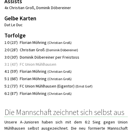
Assists
4x Christian Groß
,
Dominik Döbereiner
Gelbe Karten
Dat Le Duc
Torfolge
1:0 (23')
Florian Möhring
(Christian Groß)
2:0 (28')
Christian Groß
(Dominik Döbereiner)
3:0 (30')
Dominik Döbereiner per Freistoss
3:1 (43')
FC Union Mühlhausen
4:1 (59')
Florian Möhring
(Christian Groß)
5:1 (66')
Florian Möhring
(Christian Groß)
5:2 (73')
FC Union Mühlhausen (Eigentor)
(Ernst Gorf)
6:2 (87')
Florian Möhring
(Christian Groß)
Die Mannschaft zeichnet sich selbst aus
Unsere A-Junioren haben sich mit dem 6:2 Sieg gegen Union
Mühlhausen selbst ausgezeichnet. Die neu formierte Mannschaft