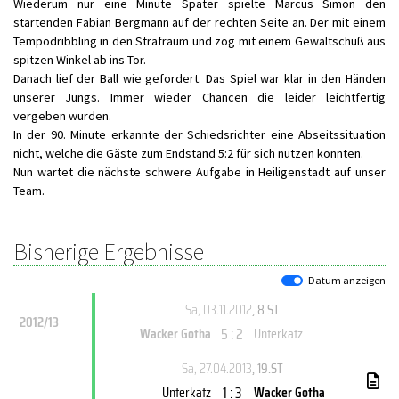
Wiederum nur eine Minute Später spielte Marcus Simon den
startenden Fabian Bergmann auf der rechten Seite an. Der mit einem
Tempodribbling in den Strafraum und zog mit einem Gewaltschuß aus
spitzen Winkel ab ins Tor.
Danach lief der Ball wie gefordert. Das Spiel war klar in den Händen
unserer Jungs. Immer wieder Chancen die leider leichtfertig
vergeben wurden.
In der 90. Minute erkannte der Schiedsrichter eine Abseitssituation
nicht, welche die Gäste zum Endstand 5:2 für sich nutzen konnten.
Nun wartet die nächste schwere Aufgabe in Heiligenstadt auf unser
Team.
Bisherige Ergebnisse
Datum anzeigen
Sa, 03.11.2012
, 8.ST
2012/13
5 : 2
Wacker Gotha
Unterkatz
Sa, 27.04.2013
, 19.ST
1 : 3
Unterkatz
Wacker Gotha