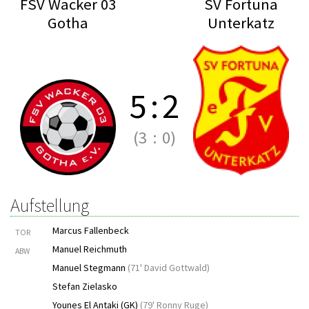
FSV Wacker 03
SV Fortuna
Gotha
Unterkatz
5
:
2
(3
:
0)
Aufstellung
Marcus Fallenbeck
TOR
Manuel Reichmuth
ABW
Manuel Stegmann
(
71' David Gottwald
)
Stefan Zielasko
Younes El Antaki (GK)
(
79' Ronny Ruge
)