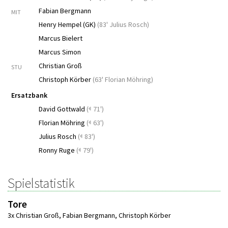
Fabian Bergmann
MIT
Henry Hempel (GK)
(
83' Julius Rosch
)
Marcus Bielert
Marcus Simon
Christian Groß
STU
Christoph Körber
(
63' Florian Möhring
)
Ersatzbank
David Gottwald
(
71')
Florian Möhring
(
63')
Julius Rosch
(
83')
Ronny Ruge
(
79')
Spielstatistik
Tore
3x Christian Groß
,
Fabian Bergmann
,
Christoph Körber