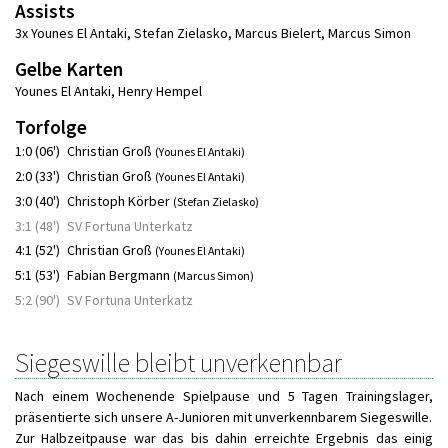
Assists
3x Younes El Antaki
,
Stefan Zielasko
,
Marcus Bielert
,
Marcus Simon
Gelbe Karten
Younes El Antaki
,
Henry Hempel
Torfolge
1:0 (06')
Christian Groß
(Younes El Antaki)
2:0 (33')
Christian Groß
(Younes El Antaki)
3:0 (40')
Christoph Körber
(Stefan Zielasko)
3:1 (48')
SV Fortuna Unterkatz
4:1 (52')
Christian Groß
(Younes El Antaki)
5:1 (53')
Fabian Bergmann
(Marcus Simon)
5:2 (90')
SV Fortuna Unterkatz
Siegeswille bleibt unverkennbar
Nach einem Wochenende Spielpause und 5 Tagen Trainingslager,
präsentierte sich unsere A-Junioren mit unverkennbarem Siegeswille.
Zur Halbzeitpause war das bis dahin erreichte Ergebnis das einig