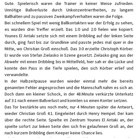
Gute. Spielerisch waren die Trainer in keiner Weise zufrieden.
Unnötige Ballverluste durch Unkonzentriertheiten, zu langem
Ballhalten und zu passiven Zweikampfverhalten waren die Folge.
Bei schnellem Spiel mit wenig Ballkontakten war der Erfolg zu sehen,
es wurden drei Treffer erzielt. Das 1:0 und 2:0 fielen wie kopiert.
Younes El Antaki setzte sich mit einem Dribbling auf der linken Seite
durch, ging fast bis zur Grundlinie und passte jedes mal quer in die
Mitte, wo Christian Groß einschoß. Das 3:0 erzielte Christoph Körber.
Er wurde von Stefan Zielasko in Szene gesetzt. Zielasko ging aus der
Abwehr mit einen Dribbling bis in Mittelfeld, hier sah er die Lücke und
konnte den Pass in die Tiefe spielen, den sich Körber erlief und
verwandelte.
In der Halbzeitpause wurden wieder einmal mehr die bereits
genannten Fehler angesprochen und die Mannschaft nahm es sich an.
Doch dann ein kleiner Schock, in der 48.Minute verkürzte Unterkatz
auf 3:1 nach einem Ballverlust und konnten so einen Konter setzen.
Das Tor bestärkte uns noch mehr, nur 4 Minuten später die Antwort,
wieder Christian Groß 4:1. Eingeleitet durch Henry Hempel. Der kam
über die rechte Seite. Spielte im Zentrum Younes El Antaki an, der
spielte sofort zur linken Seite den sich frei gelaufenen Groß an, der
nach kurzem Dribbling dem Keeper keine Chance lies.