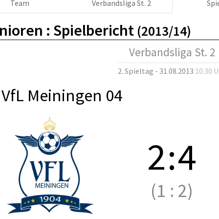
Team
Verbandsliga St. 2
Spi
nioren :
Spielbericht
(2013/14)
Verbandsliga St. 2
2. Spieltag - 31.08.2013
10:30 
 VfL Meiningen 04
2
:
4
(1
:
2)