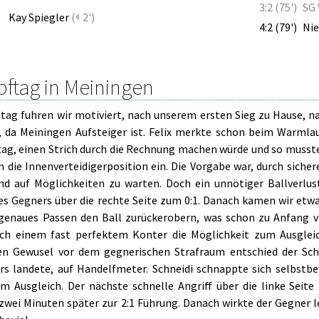
3:2 (75')
SG 
Kay Spiegler
(
2')
4:2 (79')
Nie
ftag in Meiningen
ag fuhren wir motiviert, nach unserem ersten Sieg zu Hause, na
, da Meiningen Aufsteiger ist. Felix merkte schon beim Warmla
ag, einen Strich durch die Rechnung machen würde und so mussten
 die Innenverteidigerposition ein. Die Vorgabe war, durch sicher
nd auf Möglichkeiten zu warten. Doch ein unnötiger Ballverlust
des Gegners über die rechte Seite zum 0:1. Danach kamen wir etw
genaues Passen den Ball zurückerobern, was schon zu Anfang vie
ch einem fast perfektem Konter die Möglichkeit zum Ausgleic
n Gewusel vor dem gegnerischen Strafraum entschied der Schi
rs landete, auf Handelfmeter. Schneidi schnappte sich selbstbe
m Ausgleich. Der nächste schnelle Angriff über die linke Seit
 zwei Minuten später zur 2:1 Führung. Danach wirkte der Gegner l