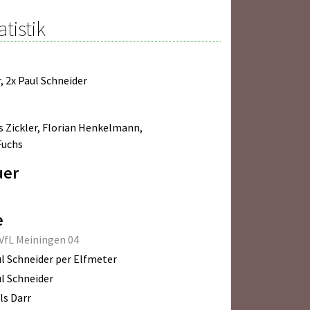
atistik
r
,
2x Paul Schneider
s Zickler
,
Florian Henkelmann
,
Fuchs
uer
e
VfL Meiningen 04
l Schneider per Elfmeter
l Schneider
ls Darr