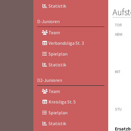
Statistik
Aufst
D-Junioren
TOR
Team
ABW
Verbandsliga St. 3
Spielplan
Statistik
MIT
D2-Junioren
Team
Kreisliga St. 5
STU
Spielplan
Statistik
Ersatz