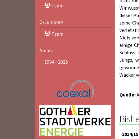
nicht meh
Team
Wir wuss
dieser Ph
G-Junioren
seine Ch
verletzt 
Team
Niels ve
einige C
Archiv
Schluss, 
Jungs, w
1994 - 2025
gewonnen 
Wacker vo
Quelle:
A
Bishe
2014/15