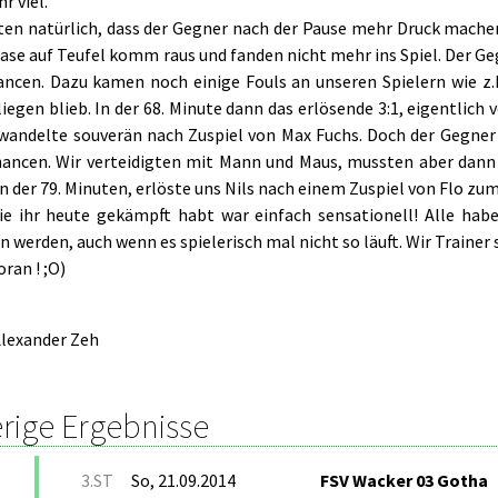
r viel.
ten natürlich, dass der Gegner nach der Pause mehr Druck machen 
ase auf Teufel komm raus und fanden nicht mehr ins Spiel. Der Ge
ancen. Dazu kamen noch einige Fouls an unseren Spielern wie z
liegen blieb. In der 68. Minute dann das erlösende 3:1, eigentlich 
rwandelte souverän nach Zuspiel von Max Fuchs. Doch der Gegne
hancen. Wir verteidigten mit Mann und Maus, mussten aber dann 
in der 79. Minuten, erlöste uns Nils nach einem Zuspiel von Flo zu
ie ihr heute gekämpft habt war einfach sensationell! Alle ha
werden, auch wenn es spielerisch mal nicht so läuft. Wir Trainer 
ran ! ;O)
lexander Zeh
rige Ergebnisse
3.ST
So, 21.09.2014
FSV Wacker 03 Gotha