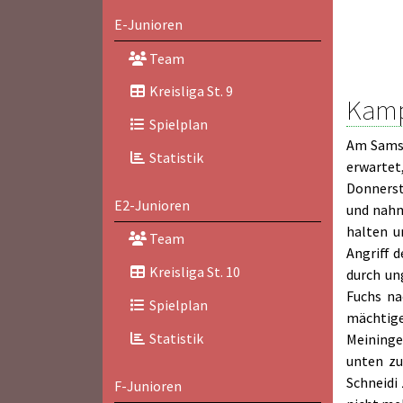
E-Junioren
Team
Kreisliga St. 9
Kamp
Spielplan
Am Samst
Statistik
erwartet
Donnerst
E2-Junioren
und nahm
halten u
Team
Angriff 
Kreisliga St. 10
durch un
Fuchs na
Spielplan
mächtige
Statistik
Meininge
unten zu
Schneidi
F-Junioren