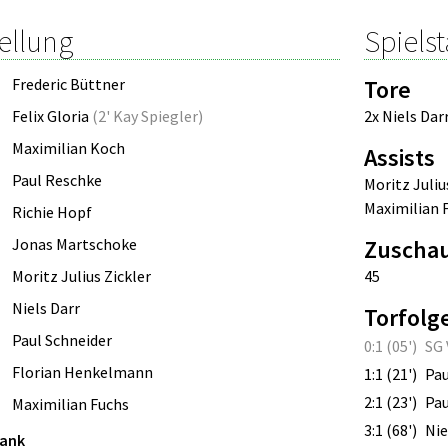
ellung
Spielst
Frederic Büttner
Tore
Felix Gloria
(
2' Kay Spiegler
)
2x Niels Dar
Maximilian Koch
Assists
Paul Reschke
Moritz Juliu
Maximilian 
Richie Hopf
Jonas Martschoke
Zuscha
Moritz Julius Zickler
45
Niels Darr
Torfolg
Paul Schneider
0:1 (05')
SG 
Florian Henkelmann
1:1 (21')
Pau
2:1 (23')
Pau
Maximilian Fuchs
3:1 (68')
Nie
bank