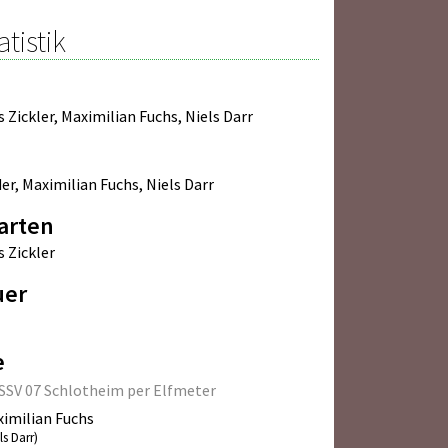
atistik
s Zickler
,
Maximilian Fuchs
,
Niels Darr
der
,
Maximilian Fuchs
,
Niels Darr
arten
s Zickler
uer
e
SSV 07 Schlotheim per Elfmeter
imilian Fuchs
ls Darr)