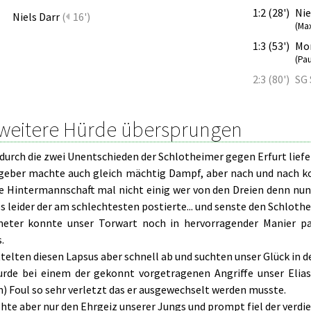
1:2 (28')
Nie
Niels Darr
(
16')
(Max
1:3 (53')
Mor
(Pa
2:3 (80')
SG 
 weitere Hürde übersprungen
durch die zwei Unentschieden der Schlotheimer gegen Erfurt liefe
geber machte auch gleich mächtig Dampf, aber nach und nach kon
re Hintermannschaft mal nicht einig wer von den Dreien denn nun
 leider der am schlechtesten postierte... und senste den Schlothe
eter konnte unser Torwart noch in hervorragender Manier pa
.
telten diesen Lapsus aber schnell ab und suchten unser Glück in de
urde bei einem der gekonnt vorgetragenen Angriffe unser Elia
) Foul so sehr verletzt das er ausgewechselt werden musste.
hte aber nur den Ehrgeiz unserer Jungs und prompt fiel der verdie