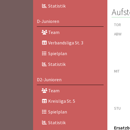
Statistik
Aufst
D-Junioren
TOR
Team
ABW
Verbandsliga St. 3
Spielplan
Statistik
MIT
D2-Junioren
Team
Kreisliga St. 5
STU
Spielplan
Statistik
Ersatz