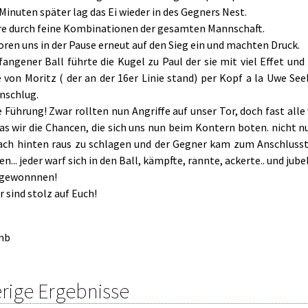
Minuten später lag das Ei wieder in des Gegners Nest.
re durch feine Kombinationen der gesamten Mannschaft.
ren uns in der Pause erneut auf den Sieg ein und machten Druck.
fangener Ball führte die Kugel zu Paul der sie mit viel Effet un
e von Moritz ( der an der 16er Linie stand) per Kopf a la Uwe Se
nschlug.
e Führung! Zwar rollten nun Angriffe auf unser Tor, doch fast al
das wir die Chancen, die sich uns nun beim Kontern boten. nicht 
fach hinten raus zu schlagen und der Gegner kam zum Anschluss
n... jeder warf sich in den Ball, kämpfte, rannte, ackerte.. und jube
 gewonnnen!
r sind stolz auf Euch!
mb
rige Ergebnisse