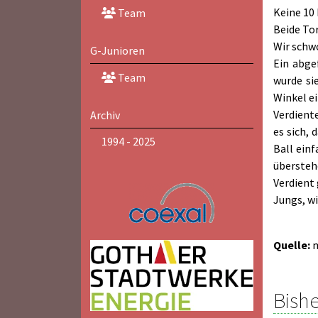
Keine 10 
Team
Beide To
Wir schwo
G-Junioren
Ein abge
Team
wurde si
Winkel ei
Verdient
Archiv
es sich, 
1994 - 2025
Ball ein
überstehe
Verdient
Jungs, wi
Quelle:
Bishe