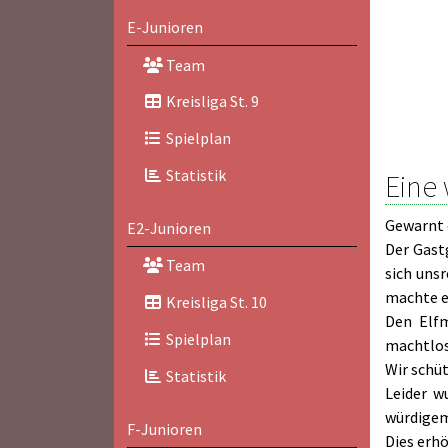
E-Junioren
Team
Kreisliga St. 9
Spielplan
Statistik
Eine
Gewarnt 
E2-Junioren
Der Gast
Team
sich uns
machte es
Kreisliga St. 10
Den Elfm
Spielplan
machtlos
Wir schüt
Statistik
Leider w
würdigem
F-Junioren
Dies erhö