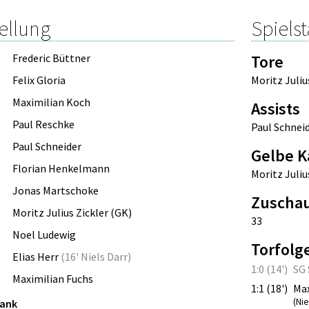
ellung
Spielst
Frederic Büttner
Tore
Felix Gloria
Moritz Juliu
Maximilian Koch
Assists
Paul Reschke
Paul Schnei
Paul Schneider
Gelbe K
Florian Henkelmann
Moritz Juliu
Jonas Martschoke
Zuscha
Moritz Julius Zickler (GK)
33
Noel Ludewig
Torfolg
Elias Herr
(
16' Niels Darr
)
1:0 (14')
SG 
Maximilian Fuchs
1:1 (18')
Max
(Nie
bank