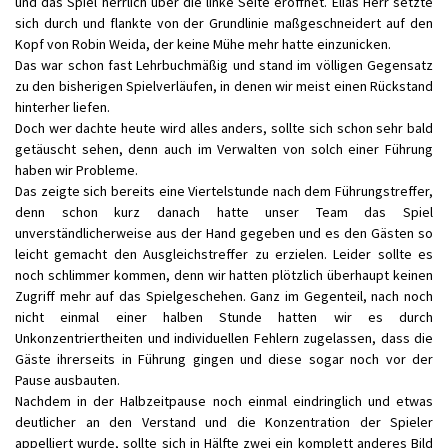
und das Spiel herrlich über die linke Seite eröffnet. Elias Herr setzte
sich durch und flankte von der Grundlinie maßgeschneidert auf den
Kopf von Robin Weida, der keine Mühe mehr hatte einzunicken.
Das war schon fast Lehrbuchmäßig und stand im völligen Gegensatz
zu den bisherigen Spielverläufen, in denen wir meist einen Rückstand
hinterher liefen.
Doch wer dachte heute wird alles anders, sollte sich schon sehr bald
getäuscht sehen, denn auch im Verwalten von solch einer Führung
haben wir Probleme.
Das zeigte sich bereits eine Viertelstunde nach dem Führungstreffer,
denn schon kurz danach hatte unser Team das Spiel
unverständlicherweise aus der Hand gegeben und es den Gästen so
leicht gemacht den Ausgleichstreffer zu erzielen. Leider sollte es
noch schlimmer kommen, denn wir hatten plötzlich überhaupt keinen
Zugriff mehr auf das Spielgeschehen. Ganz im Gegenteil, nach noch
nicht einmal einer halben Stunde hatten wir es durch
Unkonzentriertheiten und individuellen Fehlern zugelassen, dass die
Gäste ihrerseits in Führung gingen und diese sogar noch vor der
Pause ausbauten.
Nachdem in der Halbzeitpause noch einmal eindringlich und etwas
deutlicher an den Verstand und die Konzentration der Spieler
appelliert wurde, sollte sich in Hälfte zwei ein komplett anderes Bild