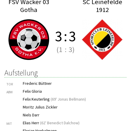
FSV Wacker 03
SC Leinefelde
Gotha
1912
3
:
3
(1
:
3)
Aufstellung
Frederic Büttner
TOR
Felix Gloria
ABW
Felix Keuterling
(
69' Jonas Bellmann
)
Moritz Julius Zickler
Niels Darr
Elias Herr
(
62' Benedict Dalchow
)
MIT
Florian Henkelmann