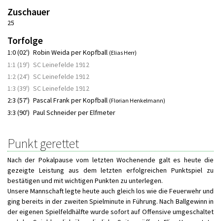
Zuschauer
25
Torfolge
1:0 (02')
Robin Weida per Kopfball
(Elias Herr)
1:1 (19')
SC Leinefelde 1912
1:2 (24')
SC Leinefelde 1912
1:3 (39')
SC Leinefelde 1912
2:3 (57')
Pascal Frank per Kopfball
(Florian Henkelmann)
3:3 (90')
Paul Schneider per Elfmeter
Punkt gerettet
Nach der Pokalpause vom letzten Wochenende galt es heute die
gezeigte Leistung aus dem letzten erfolgreichen Punktspiel zu
bestätigen und mit wichtigen Punkten zu unterlegen.
Unsere Mannschaft legte heute auch gleich los wie die Feuerwehr und
ging bereits in der zweiten Spielminute in Führung. Nach Ballgewinn in
der eigenen Spielfeldhälfte wurde sofort auf Offensive umgeschaltet