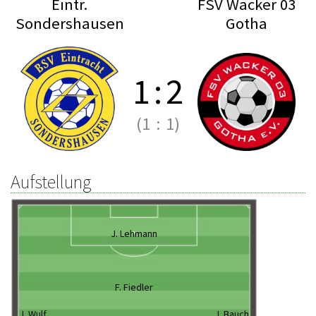
Eintr.
FSV Wacker 03
Sondershausen
Gotha
1
:
2
(1
:
1)
Aufstellung
J. Lehmann
F. Fiedler
J. Wulf
J. Bauch