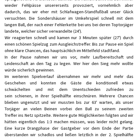
wieder Fehlpässe unsererseits provoziert, vornehmlich aber
dadurch, das wir eher mit Schlafwagen-Standfußball unser Glück
versuchten. Die Sondershäuser im Umkehrspiel schnell mit dem
langen Ball, der nach einer Fehlerkette bei uns bei deren Toptorjäger
landete, welcher sicher verwandelte (24').
Wir reagierten schnell und kamen nur 3 Minuten später (27') durch
einen schönen Spielzug zum Ausgleichstreffer. Bis zur Pause ein Spiel
ohne klare Chancen, das hauptsächlich im Mittelfeld stadtfand.
In der Pause nahmen wir uns vor, mehr Laufbereitschaft und
Leidenschaft an den Tag zu legen. Wer hier den Sieg mehr wollte
würde sicherlich gewinnen.
Im weiteren Spielverlauf übernahmen wir mehr und mehr das
Geschehen und konnten die Gäste die konditionell etwas
schwächelten und mit dem Unentschieden zufrieden zu
sein schienen, in ihrer Spielhälfte einschnüren. Mehrere Chancen
blieben ungenutzt und wir mussten bis zur 63' warten, als unser
Torjäger an vielen Beinen vorbei den Ball zu seinem zweiten
Treffer ins Netz spitzelte. Weitere gute Möglichkeiten folgten und wir
hätten eigentlich das 1:3 machen müssen, was leider nicht gelang.
Eine kurze Drangphase der Gastgeber vor dem Ende der Partie
überstanden wir schadlos und ließen letztlich in der 2. Spielhälfte