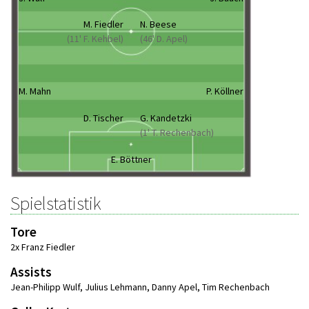
M. Fiedler
N. Beese
(11' F. Kehbel)
(46' D. Apel)
M. Mahn
P. Köllner
D. Tischer
G. Kandetzki
(1' T. Rechenbach)
E. Böttner
Spielstatistik
Tore
2x Franz Fiedler
Assists
Jean-Philipp Wulf
,
Julius Lehmann
,
Danny Apel
,
Tim Rechenbach