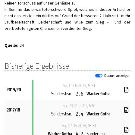
keinen Torschuss auf unser Gehäuse zu.
In Summe das erwartete schwere Spiel, welches in dieser Art sicher
nicht das letzte sein dürfte. Auf Grund der besseren 2. Halbzeit - mehr
Laufbereitschaft, Leidenschaft und Wille zum Sieg - und der
erarbeiteten guten Chancen ein verdienter Sieg.
Quelle:
JH
Bisherige Ergebnisse
Datum anzeigen
Sa, 09.11.2019
, 9.ST
2019/20
2 : 6
Sondershsn.
Wacker Gotha
Sa, 23.09.2017
, 5.ST
2017/18
2 : 4
Sondershsn.
Wacker Gotha
Sa, 07.04.2018
, 16.ST
4 : 2
Wacker Gotha
Sondershsn.