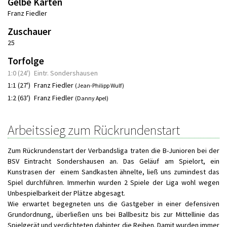
Gelbe Karten
Franz Fiedler
Zuschauer
25
Torfolge
1:0 (24')
Eintr. Sondershausen
1:1 (27')
Franz Fiedler
(Jean-Philipp Wulf)
1:2 (63')
Franz Fiedler
(Danny Apel)
Arbeitssieg zum Rückrundenstart
Zum Rückrundenstart der Verbandsliga traten die B-Junioren bei der
BSV Eintracht Sondershausen an. Das Geläuf am Spielort, ein
Kunstrasen der einem Sandkasten ähnelte, ließ uns zumindest das
Spiel durchführen. Immerhin wurden 2 Spiele der Liga wohl wegen
Unbespielbarkeit der Plätze abgesagt.
Wie erwartet begegneten uns die Gastgeber in einer defensiven
Grundordnung, überließen uns bei Ballbesitz bis zur Mittellinie das
Spielgerät und verdichteten dahinter die Reihen. Damit wurden immer