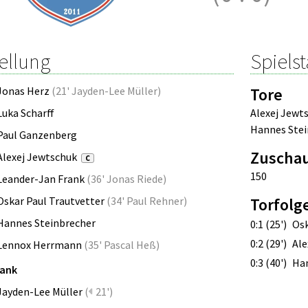
ellung
Spielst
Jonas Herz
(
21' Jayden-Lee Müller
)
Tore
Luka Scharff
Alexej Jewt
Hannes Stei
Paul Ganzenberg
Zuscha
Alexej Jewtschuk
C
150
Leander-Jan Frank
(
36' Jonas Riede
)
Oskar Paul Trautvetter
(
34' Paul Rehner
)
Torfolg
Hannes Steinbrecher
0:1 (25')
Osk
0:2 (29')
Ale
Lennox Herrmann
(
35' Pascal Heß
)
0:3 (40')
Han
bank
Jayden-Lee Müller
(
21')