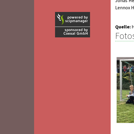
Jonas He
Lennox H
Quelle:
H
Foto