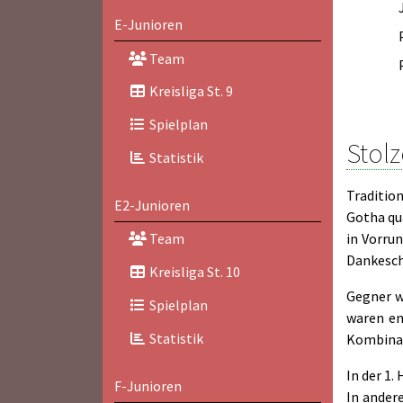
E-Junioren
Team
Kreisliga St. 9
Spielplan
Stolz
Statistik
Traditio
E2-Junioren
Gotha qua
in Vorru
Team
Dankesch
Kreisliga St. 10
Gegner w
Spielplan
waren en
Statistik
Kombina
In der 1.
F-Junioren
In ander