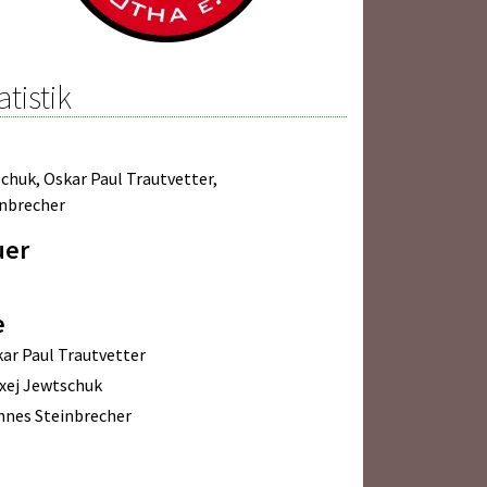
atistik
schuk
,
Oskar Paul Trautvetter
,
nbrecher
uer
e
ar Paul Trautvetter
xej Jewtschuk
nes Steinbrecher