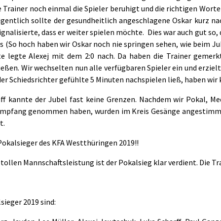
e Trainer noch einmal die Spieler beruhigt und die richtigen Wor
Eigentlich sollte der gesundheitlich angeschlagene Oskar kurz na
ignalisierte, dass er weiter spielen möchte. Dies war auch gut so, 
ns (So hoch haben wir Oskar noch nie springen sehen, wie beim Ju
te legte Alexej mit dem 2:0 nach. Da haben die Trainer gemerkt
eßen. Wir wechselten nun alle verfügbaren Spieler ein und erzielt
er Schiedsrichter gefühlte 5 Minuten nachspielen ließ, haben wir
iff kannte der Jubel fast keine Grenzen. Nachdem wir Pokal, Med
Empfang genommen haben, wurden im Kreis Gesänge angestimmt.
t.
 Pokalsieger des KFA Westthüringen 2019!!
 tollen Mannschaftsleistung ist der Pokalsieg klar verdient. Die Tra
sieger 2019 sind: