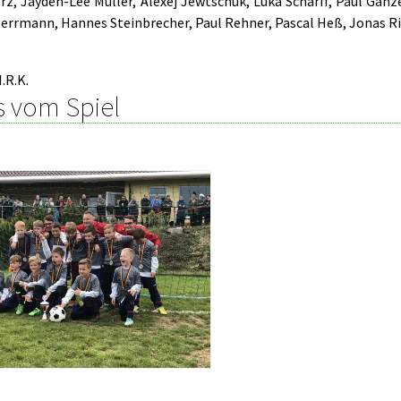
rz, Jayden-Lee Müller, Alexej Jewtschuk, Luka Scharff, Paul Ganz
errmann, Hannes Steinbrecher, Paul Rehner, Pascal Heß, Jonas Ri
.R.K.
s vom Spiel