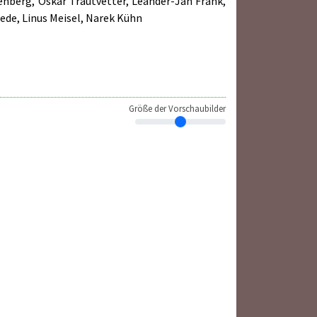
enberg, Oskar Trautvetter, Leander-Jan Frank,
ede, Linus Meisel, Narek Kühn
Größe der Vorschaubilder