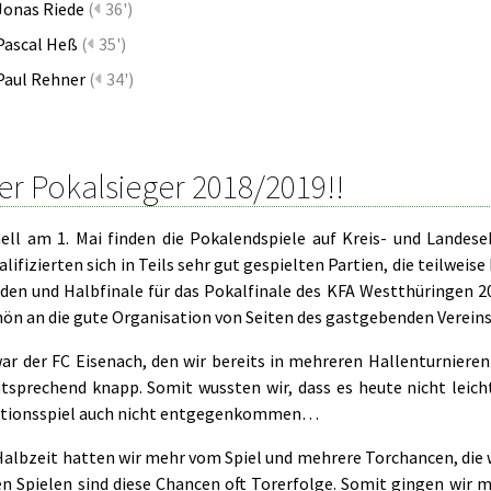
Jonas Riede
(
36')
Pascal Heß
(
35')
Paul Rehner
(
34')
er Pokalsieger 2018/2019!!
nell am 1. Mai finden die Pokalendspiele auf Kreis- und Landes
lifizierten sich in Teils sehr gut gespielten Partien, die teilweis
nden und Halbfinale für das Pokalfinale des KFA Westthüringen 2
ön an die gute Organisation von Seiten des gastgebenden Verein
ar der FC Eisenach, den wir bereits in mehreren Hallenturniere
tsprechend knapp. Somit wussten wir, dass es heute nicht leich
tionsspiel auch nicht entgegenkommen…
 Halbzeit hatten wir mehr vom Spiel und mehrere Torchancen, die 
en Spielen sind diese Chancen oft Torerfolge. Somit gingen wir m