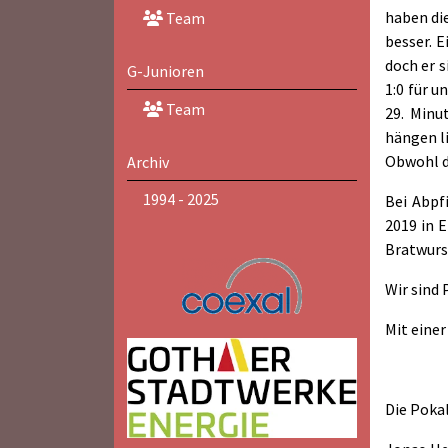
haben di
Team
besser. 
doch er s
G-Junioren
1:0 für u
Team
29. Minu
hängen li
Obwohl d
Archiv
1994 - 2025
Bei Abpf
2019 in 
Bratwurs
Wir sind
Mit einer
Die Pokal