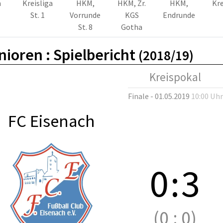
m
Kreisliga
HKM,
HKM, Zr.
HKM,
Kre
St. 1
Vorrunde
KGS
Endrunde
St. 8
Gotha
nioren :
Spielbericht
(2018/19)
Kreispokal
Finale - 01.05.2019
10:00 Uhr
FC Eisenach
0
:
3
(0
:
0)