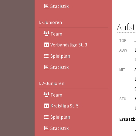
Statistik
D-Junioren
Aufst
Team
TOR
Verbandsliga St. 3
ABW
Spielplan
Statistik
MIT
D2-Junioren
Team
STU
Kreisliga St. 5
Spielplan
Ersatz
Statistik