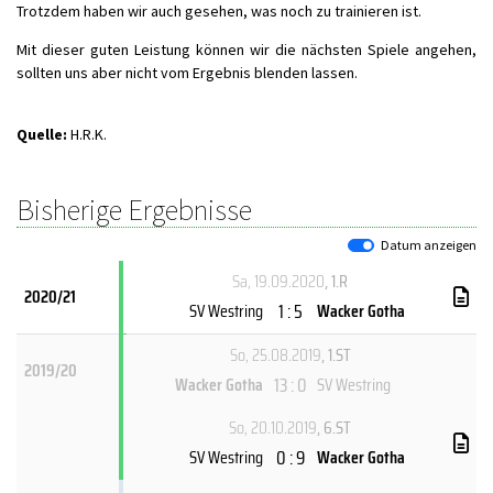
Trotzdem haben wir auch gesehen, was noch zu trainieren ist.
Mit dieser guten Leistung können wir die nächsten Spiele angehen,
sollten uns aber nicht vom Ergebnis blenden lassen.
Quelle:
H.R.K.
Bisherige Ergebnisse
Datum anzeigen
Sa, 19.09.2020
, 1.R
2020/21
1 : 5
SV Westring
Wacker Gotha
So, 25.08.2019
, 1.ST
2019/20
13 : 0
Wacker Gotha
SV Westring
So, 20.10.2019
, 6.ST
0 : 9
SV Westring
Wacker Gotha