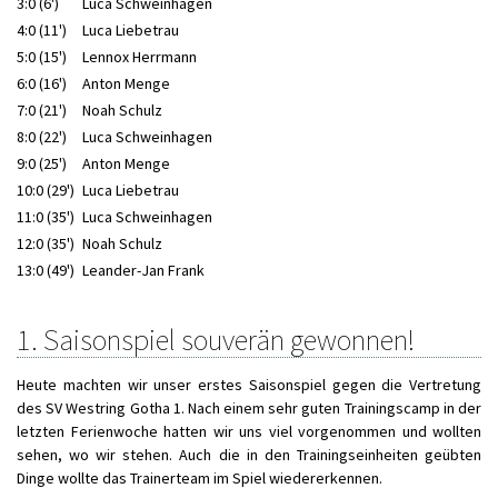
3:0 (6')
Luca Schweinhagen
4:0 (11')
Luca Liebetrau
5:0 (15')
Lennox Herrmann
6:0 (16')
Anton Menge
7:0 (21')
Noah Schulz
8:0 (22')
Luca Schweinhagen
9:0 (25')
Anton Menge
10:0 (29')
Luca Liebetrau
11:0 (35')
Luca Schweinhagen
12:0 (35')
Noah Schulz
13:0 (49')
Leander-Jan Frank
1. Saisonspiel souverän gewonnen!
Heute machten wir unser erstes Saisonspiel gegen die Vertretung
des SV Westring Gotha 1. Nach einem sehr guten Trainingscamp in der
letzten Ferienwoche hatten wir uns viel vorgenommen und wollten
sehen, wo wir stehen. Auch die in den Trainingseinheiten geübten
Dinge wollte das Trainerteam im Spiel wiedererkennen.