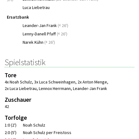
Luca Liebetrau
Ersatzbank
Leander-Jan Frank
(
26')
Lenny-Danell Pfaff
(
26')
Narek Kühn
(
26')
Spielstatistik
Tore
4x Noah Schulz
,
3x Luca Schweinhagen
,
2x Anton Menge
,
2x Luca Liebetrau
,
Lennox Herrmann
,
Leander-Jan Frank
Zuschauer
42
Torfolge
1:0 (2')
Noah Schulz
2:0 (5')
Noah Schulz per Freistoss