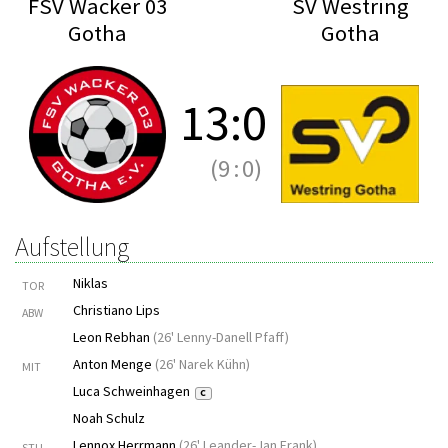
FSV Wacker 03
SV Westring
Gotha
Gotha
13
:
0
(9
:
0)
Aufstellung
Niklas
TOR
Christiano Lips
ABW
Leon Rebhan
(
26' Lenny-Danell Pfaff
)
Anton Menge
(
26' Narek Kühn
)
MIT
Luca Schweinhagen
C
Noah Schulz
Lennox Herrmann
(
26' Leander-Jan Frank
)
STU