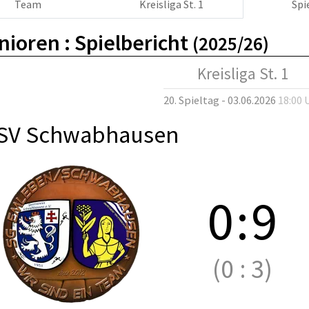
Team
Kreisliga St. 1
Spi
nioren :
Spielbericht
(2025/26)
Kreisliga St. 1
20. Spieltag - 03.06.2026
18:00 
SV Schwabhausen
0
:
9
(0
:
3)