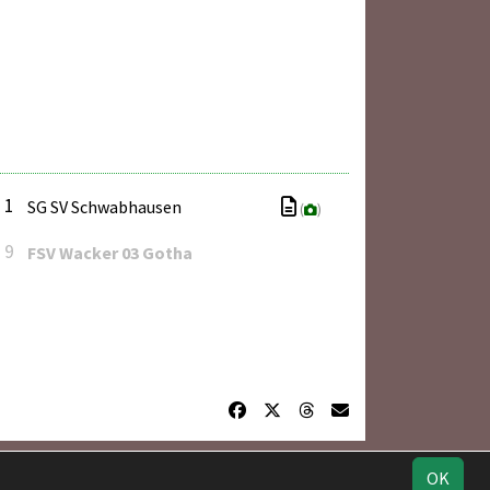
: 1
SG SV Schwabhausen
(
)
: 9
FSV Wacker 03 Gotha
Geburtstage
Impressum
Datenschutz
OK