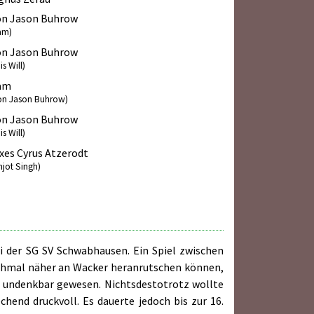
on Jason Buhrow
am)
on Jason Buhrow
is Will)
am
on Jason Buhrow)
on Jason Buhrow
is Will)
xes Cyrus Atzerodt
njot Singh)
i der SG SV Schwabhausen. Ein Spiel zwischen
chmal näher an Wacker heranrutschen können,
n undenkbar gewesen. Nichtsdestotrotz wollte
nd druckvoll. Es dauerte jedoch bis zur 16.