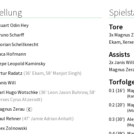
ellung
Spielst
tuart Odin Hey
Tore
runo Scharff
3x Magnus Z
Ekam
,
Xerxe
lorian Schellknecht
Assists
uca Hofmann
2x Janis Will
epe Leopold Kaminsky
Magnus Zer
rtur Radatz
(
36' Ekam
,
58' Manjot Singh
)
Torfolg
anis Will
0:1 (16')
Ma
arl Hugo Wotschke
(
36' Leon Jason Buhrow
,
58'
(Ka
erxes Cyrus Atzerodt
)
0:2 (20')
Ma
agnus Zerau
C
(Art
aul Rehner
(
47' Jamie Adrian Anhalt
)
0:3 (30')
Ale
(Ma
lex Zolnowski
0:4 (39')
Ma