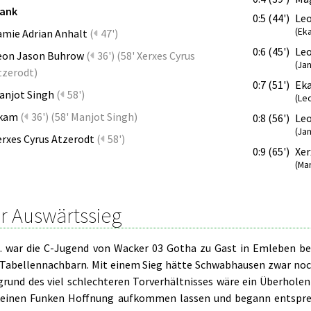
bank
0:5 (44')
Le
(Ek
amie Adrian Anhalt
(
47')
0:6 (45')
Le
eon Jason Buhrow
(
36')
(
58' Xerxes Cyrus
(Jan
tzerodt
)
0:7 (51')
Ek
anjot Singh
(
58')
(Le
kam
(
36')
(
58' Manjot Singh
)
0:8 (56')
Le
(Jan
erxes Cyrus Atzerodt
(
58')
0:9 (65')
Xer
(Ma
r Auswärtssieg
. war die C-Jugend von Wacker 03 Gotha zu Gast in Emleben be
 Tabellennachbarn. Mit einem Sieg hätte Schwabhausen zwar no
grund des viel schlechteren Torverhältnisses wäre ein Überhole
einen Funken Hoffnung aufkommen lassen und begann entspreche