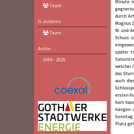
Minute i
Team
gegneris
durch Ar
G-Junioren
Magnus Z
W. und A
Team
Schuss ü
eingewec
Archiv
später t
Saisontr
1994 - 2025
welcher n
das Stur
auch die
Schlussp
ersten H
kam kaum
hängen u
Sonntag 
Platz ge