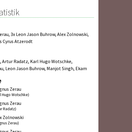
atistik
erau
,
3x Leon Jason Buhrow
,
Alex Zolnowski
,
s Cyrus Atzerodt
,
Artur Radatz
,
Karl Hugo Wotschke
,
au
,
Leon Jason Buhrow
,
Manjot Singh
,
Ekam
e
gnus Zerau
rl Hugo Wotschke)
gnus Zerau
ur Radatz)
x Zolnowski
gnus Zerau)
gnus Zerau