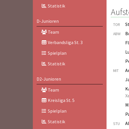
Statistik
Aufst
D-Junioren
S
TOR
Team
B
ABW
Verbandsliga St. 3
F
L
Spielplan
P
Statistik
A
MIT
D2-Junioren
J
K
Team
X
Kreisliga St. 5
M
Spielplan
P
Statistik
A
STU