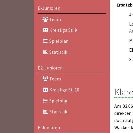
Ersatz
E-Junioren
J
Team
L
Kreisliga St. 9
A
M
Spielplan
E
Statistik
X
E2-Junioren
Team
Klare
Kreisliga St. 10
Spielplan
Am 03.06
Statistik
direkten
doch auf
F-Junioren
Wacker k