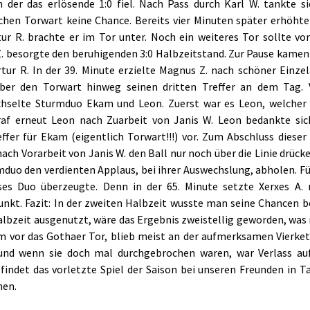
n der das erlösende 1:0 fiel. Nach Pass durch Karl W. tankte 
chen Torwart keine Chance. Bereits vier Minuten später erhöhte
tur R. brachte er im Tor unter. Noch ein weiteres Tor sollte vor
. besorgte den beruhigenden 3:0 Halbzeitstand. Zur Pause kamen f
rtur R. In der 39. Minute erzielte Magnus Z. nach schöner Einz
ber den Torwart hinweg seinen dritten Treffer an dem Tag. V
hselte Sturmduo Ekam und Leon. Zuerst war es Leon, welcher 
raf erneut Leon nach Zuarbeit von Janis W. Leon bedankte sic
effer für Ekam (eigentlich Torwart!!!) vor. Zum Abschluss dies
ach Vorarbeit von Janis W. den Ball nur noch über die Linie drüc
mduo den verdienten Applaus, bei ihrer Auswechslung, abholen. Fü
ses Duo überzeugte. Denn in der 65. Minute setzte Xerxes A.
unkt. Fazit: In der zweiten Halbzeit wusste man seine Chancen be
albzeit ausgenutzt, wäre das Ergebnis zweistellig geworden, wa
 vor das Gothaer Tor, blieb meist an der aufmerksamen Vierkette
nd wenn sie doch mal durchgebrochen waren, war Verlass au
findet das vorletzte Spiel der Saison bei unseren Freunden in Ta
hen.