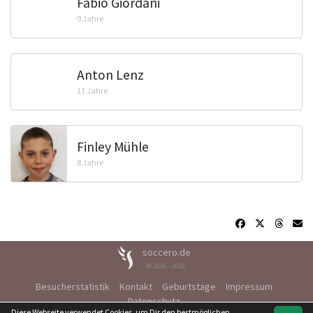
Fabio Giordani
9 Jahre
Anton Lenz
11 Jahre
Finley Mühle
8 Jahre
soccero.de
© 2006 - 2026
Besucherstatistik
Kontakt
Geburtstage
Impressum
Datenschutz
Diese Webseite verwendet Cookies, um Dir den bestmöglichen