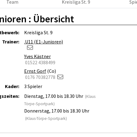
Team
Kreisliga St. 9
Spi
nioren :
Übersicht
tbewerb:
Kreisliga St. 9
Trainer:
.U11 (E1-Junioren)
Yves Kästner
01522 4388499
Ernst Gorf
(Co)
0176 70382778
Kader:
3 Spieler
gszeiten:
Dienstag, 17.00 bis 18.30 Uhr
(Klaus
Törpe-Sportpark)
Donnerstag, 17.00 bis 18.30 Uhr
(Klaus-Törpe-Sportpark)