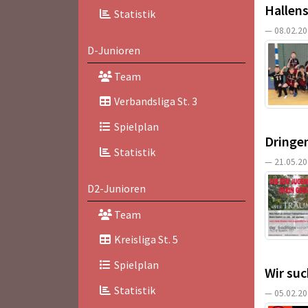
Hallens
Statistik
— 08.02.20
D-Junioren
Team
Verbandsliga St. 3
Spielplan
Dringen
Statistik
— 21.05.20
D2-Junioren
Team
Kreisliga St. 5
Spielplan
Wir su
Statistik
— 05.02.20