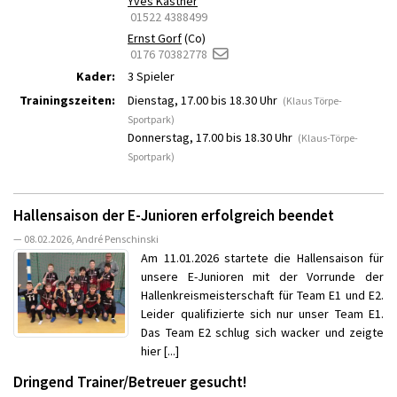
Yves Kästner
01522 4388499
Ernst Gorf
(Co)
0176 70382778
Kader:
3 Spieler
Trainingszeiten:
Dienstag, 17.00 bis 18.30 Uhr
(Klaus Törpe-
Sportpark)
Donnerstag, 17.00 bis 18.30 Uhr
(Klaus-Törpe-
Sportpark)
Hallensaison der E-Junioren erfolgreich beendet
— 08.02.2026, André Penschinski
Am 11.01.2026 startete die Hallensaison für
unsere E-Junioren mit der Vorrunde der
Hallenkreismeisterschaft für Team E1 und E2.
Leider qualifizierte sich nur unser Team E1.
Das Team E2 schlug sich wacker und zeigte
hier [...]
Dringend Trainer/Betreuer gesucht!