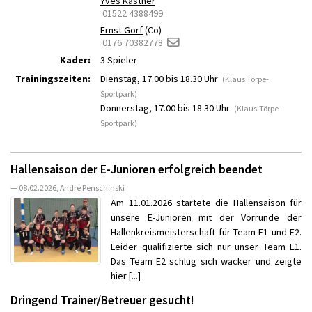
Yves Kästner
01522 4388499
Ernst Gorf
(Co)
0176 70382778
Kader:
3 Spieler
Trainingszeiten:
Dienstag, 17.00 bis 18.30 Uhr
(Klaus Törpe-
Sportpark)
Donnerstag, 17.00 bis 18.30 Uhr
(Klaus-Törpe-
Sportpark)
Hallensaison der E-Junioren erfolgreich beendet
— 08.02.2026, André Penschinski
Am 11.01.2026 startete die Hallensaison für
unsere E-Junioren mit der Vorrunde der
Hallenkreismeisterschaft für Team E1 und E2.
Leider qualifizierte sich nur unser Team E1.
Das Team E2 schlug sich wacker und zeigte
hier [...]
Dringend Trainer/Betreuer gesucht!