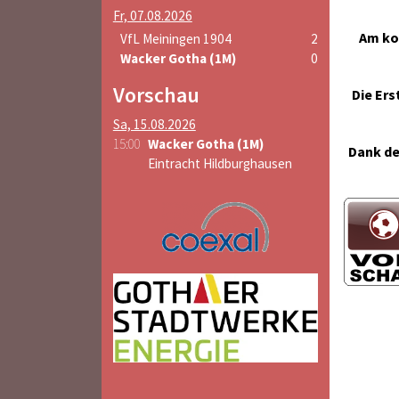
Fr, 07.08.2026
Am ko
VfL Meiningen 1904
2
Wacker Gotha (1M)
0
Vorschau
Die Ers
Sa, 15.08.2026
15:00
Wacker Gotha (1M)
Dank de
Eintracht Hildburghausen