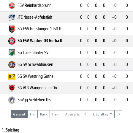
FSV Reinhardsbrunn
0
0
0
0
+0
0
JFC Nesse-Apfelstädt
0
0
0
0
+0
0
SG ESV Gerstungen 1950 II
0
0
0
0
+0
0
SG FSV Wacker 03 Gotha II
0
0
0
0
+0
0
SG Luisenthaler SV
0
0
0
0
+0
0
SG SV Schwabhausen
0
0
0
0
+0
0
SG SV Westring Gotha
0
0
0
0
+0
0
SG VfB Wangenheim 04
0
0
0
0
+0
0
SpVgg Siebleben 06
0
0
0
0
+0
0
Gesamt
Hin
Rück
Heim
Auswärts
1. Spieltag
1. Spieltag