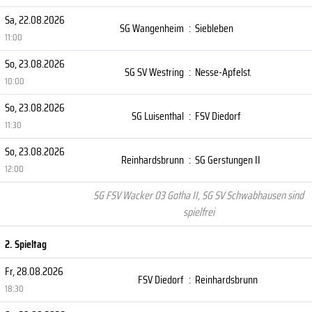
Sa, 22.08.2026
SG Wangenheim
:
Siebleben
11:00
So, 23.08.2026
SG SV Westring
:
Nesse-Apfelst.
10:00
So, 23.08.2026
SG Luisenthal
:
FSV Diedorf
11:30
So, 23.08.2026
Reinhardsbrunn
:
SG Gerstungen II
12:00
SG FSV Wacker 03 Gotha II, SG SV Schwabhausen sind
spielfrei
2. Spieltag
Fr, 28.08.2026
FSV Diedorf
:
Reinhardsbrunn
18:30