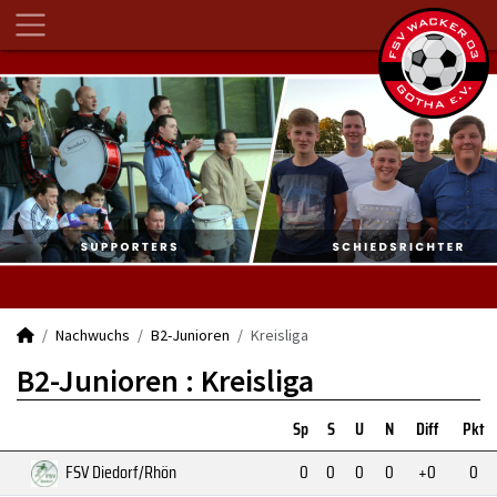
Nachwuchs
B2-Junioren
Kreisliga
B2-Junioren :
Kreisliga
Sp
S
U
N
Diff
Pkt
FSV Diedorf/Rhön
0
0
0
0
+0
0