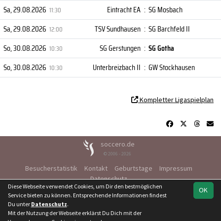
Sa, 29.08.2026
Eintracht EA
:
SG Mosbach
11:30
Sa, 29.08.2026
TSV Sundhausen
:
SG Barchfeld II
12:00
So, 30.08.2026
SG Gerstungen
:
SG Gotha
10:30
So, 30.08.2026
Unterbreizbach II
:
GW Stockhausen
10:30
Kompletter Ligaspielplan
soccero.de
© 2006 - 2026
Besucherstatistik
Kontakt
Geburtstage
Impressum
Datenschutz
Diese Webseite verwendet Cookies, um Dir den bestmöglichen
OK
Service bieten zu können. Entsprechende Informationen findest
Du unter
Datenschutz
.
Mit der Nutzung der Webseite erklärst Du Dich mit der