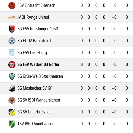
FSV Eintracht Eisenach
0
0
0
0
+0
0
JV OHRAnge United
0
0
0
0
+0
0
SG ESV Gerstungen 1950
0
0
0
0
+0
0
SG FC 02 Barchfeld II
0
0
0
0
+0
0
SG FSV Creuzburg
0
0
0
0
+0
0
SG FSV Wacker 03 Gotha
0
0
0
0
+0
0
SG Grün-Weiß Stockhausen
0
0
0
0
+0
0
SG Mosbacher SV 1911
0
0
0
0
+0
0
SG SV 1901 Wandersleben
0
0
0
0
+0
0
SG SV Unterbreizbach II
0
0
0
0
+0
0
TSV 1869 Sundhausen
0
0
0
0
+0
0