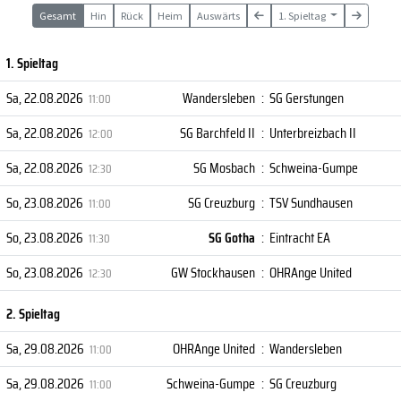
Gesamt
Hin
Rück
Heim
Auswärts
1. Spieltag
1. Spieltag
Sa, 22.08.2026
Wandersleben
:
SG Gerstungen
11:00
Sa, 22.08.2026
SG Barchfeld II
:
Unterbreizbach II
12:00
Sa, 22.08.2026
SG Mosbach
:
Schweina-Gumpe
12:30
So, 23.08.2026
SG Creuzburg
:
TSV Sundhausen
11:00
So, 23.08.2026
SG Gotha
:
Eintracht EA
11:30
So, 23.08.2026
GW Stockhausen
:
OHRAnge United
12:30
2. Spieltag
Sa, 29.08.2026
OHRAnge United
:
Wandersleben
11:00
Sa, 29.08.2026
Schweina-Gumpe
:
SG Creuzburg
11:00