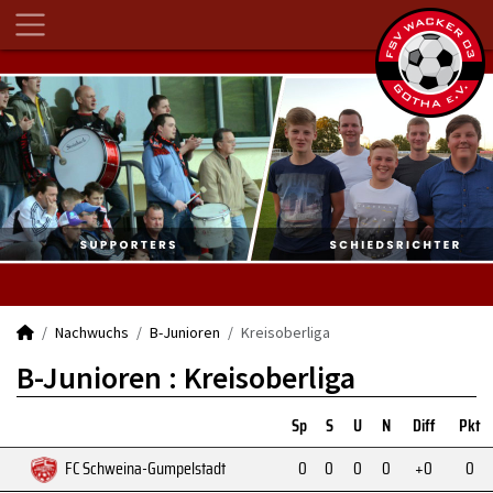
Nachwuchs
B-Junioren
Kreisoberliga
B-Junioren :
Kreisoberliga
Sp
S
U
N
Diff
Pkt
FC Schweina-Gumpelstadt
0
0
0
0
+0
0