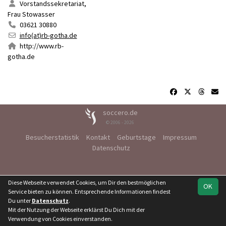
Vorstandssekretariat,
Frau Stowasser
03621 30880
info(at)rb-gotha.de
http://www.rb-
gotha.de
soccero.de
© 2006 - 2026
Besucherstatistik
Kontakt
Geburtstage
Impressum
Datenschutz
Diese Webseite verwendet Cookies, um Dir den bestmöglichen
OK
Service bieten zu können. Entsprechende Informationen findest
Du unter
Datenschutz
.
Mit der Nutzung der Webseite erklärst Du Dich mit der
Verwendung von Cookies einverstanden.