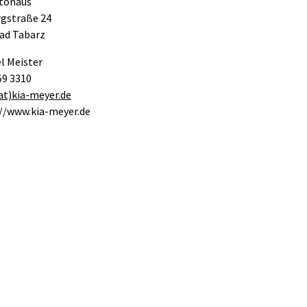
tohaus
rgstraße 24
Bad Tabarz
l Meister
59 3310
at)kia-meyer.de
//www.kia-meyer.de