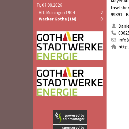
Meyer Au
Fr, 07.08.2026
Inselsbe
VfL Meiningen 1904
2
99891 - 
Wacker Gotha (1M)
0
Danie
0362
info(
http: