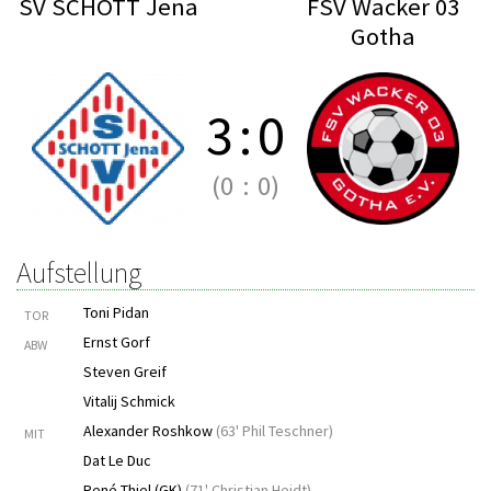
SV SCHOTT Jena
FSV Wacker 03
Gotha
3
:
0
(0
:
0)
Aufstellung
Toni Pidan
TOR
Ernst Gorf
ABW
Steven Greif
Vitalij Schmick
Alexander Roshkow
(
63' Phil Teschner
)
MIT
Dat Le Duc
René Thiel (GK)
(
71' Christian Heidt
)