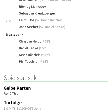
Rövneg Mamedov
Sebastian Kreutzberger
Felix Bube
(
52' Kevin Hähnlein
)
STU
John Seeber
(
52' Daniel Kecke
)
Ersatzbank
Christian Heidt
(
71')
Daniel Kecke
(
52')
Kevin Hähnlein
(
52')
Phil Teschner
(
63')
Spielstatistik
Gelbe Karten
René Thiel
Torfolge
1:0 (44')
SV SCHOTT Jena