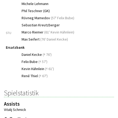
Michele Lehmann
Phil Teschner (GK)
Rövneg Mamedov
(
57' Felix Bube
)
Sebastian Kreutzberger
Marco Riemer
(
61' Kevin Hähnlein
)
STU
Max Seifert
(
76' Daniel Kecke
)
Ersatzbank
Daniel Kecke
(
76')
Felix Bube
(
57')
Kevin Hähnlein
(
61')
René Thiel
(
67')
Spielstatistik
Assists
Vitalij Schmick