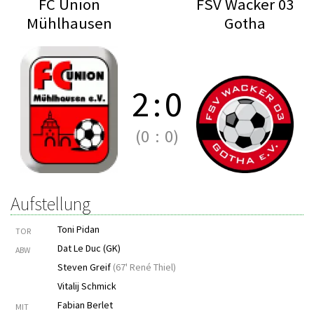
FC Union
FSV Wacker 03
Mühlhausen
Gotha
2
:
0
(0
:
0)
Aufstellung
Toni Pidan
TOR
Dat Le Duc (GK)
ABW
Steven Greif
(
67' René Thiel
)
Vitalij Schmick
Fabian Berlet
MIT