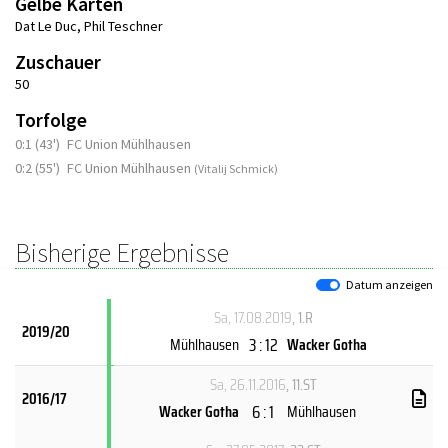
Gelbe Karten
Dat Le Duc
,
Phil Teschner
Zuschauer
50
Torfolge
0:1 (43')
FC Union Mühlhausen
0:2 (55')
FC Union Mühlhausen
(Vitalij Schmick)
Bisherige Ergebnisse
Datum anzeigen
Sa, 17.08.2019
, 1.R
2019/20
3 : 12
Mühlhausen
Wacker Gotha
Sa, 26.11.2016
, 11.ST
2016/17
6 : 1
Wacker Gotha
Mühlhausen