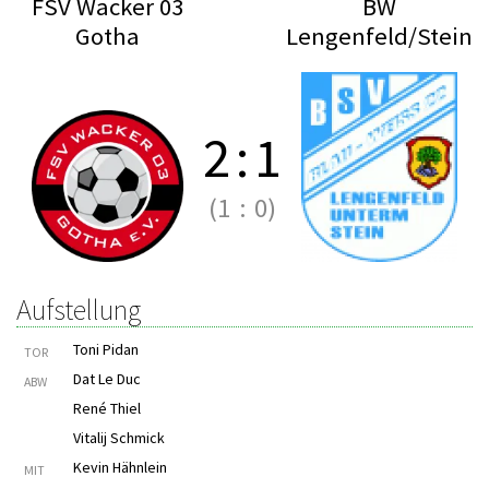
FSV Wacker 03
BW
Gotha
Lengenfeld/Stein
2
:
1
(1
:
0)
Aufstellung
Toni Pidan
TOR
Dat Le Duc
ABW
René Thiel
Vitalij Schmick
Kevin Hähnlein
MIT