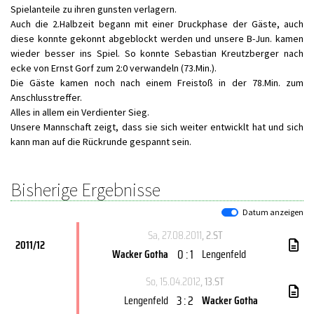
Spielanteile zu ihren gunsten verlagern.
Auch die 2.Halbzeit begann mit einer Druckphase der Gäste, auch
diese konnte gekonnt abgeblockt werden und unsere B-Jun. kamen
wieder besser ins Spiel. So konnte Sebastian Kreutzberger nach
ecke von Ernst Gorf zum 2:0 verwandeln (73.Min.).
Die Gäste kamen noch nach einem Freistoß in der 78.Min. zum
Anschlusstreffer.
Alles in allem ein Verdienter Sieg.
Unsere Mannschaft zeigt, dass sie sich weiter entwicklt hat und sich
kann man auf die Rückrunde gespannt sein.
Bisherige Ergebnisse
Datum anzeigen
Sa, 27.08.2011
, 2.ST
2011/12
0 : 1
Wacker Gotha
Lengenfeld
So, 15.04.2012
, 13.ST
3 : 2
Lengenfeld
Wacker Gotha