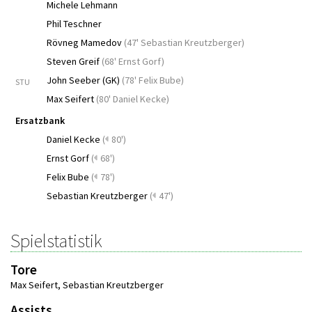
Michele Lehmann
Phil Teschner
Rövneg Mamedov
(
47' Sebastian Kreutzberger
)
Steven Greif
(
68' Ernst Gorf
)
John Seeber (GK)
(
78' Felix Bube
)
STU
Max Seifert
(
80' Daniel Kecke
)
Ersatzbank
Daniel Kecke
(
80')
Ernst Gorf
(
68')
Felix Bube
(
78')
Sebastian Kreutzberger
(
47')
Spielstatistik
Tore
Max Seifert
,
Sebastian Kreutzberger
Assists