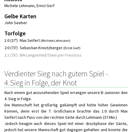
Michele Lehmann
,
Ernst Gorf
Gelbe Karten
John Seeber
Torfolge
1:0 (37')
Max Seifert
(Michele Lehmann)
2:0 (73')
Sebastian Kreutzberger
(Ernst Gorf)
2:1 (78')
BW Lengenfeld/Stein per Freistoss
Verdienter Sieg nach gutem Spiel -
4.Sieg in Folge, der Knot
Nach einem gut anzusehenden Spiel errangen unsere B-Junioren den
4. Sieg in Folge.
Die Mannschaft hat großartig gekämpft und hätte höher Gewinnen
können, denn erst die 7. Großchance brachte das 1:0 durch Max
Seifert nach Pass von der rechten Seite durch Lehmann (37.Min.)
Jedoch beagnn auch dieses Spiel mit einer druckphase der Gäste,
jedoch hat unsere Mannschaft gut dagegen gehalten und konnte die