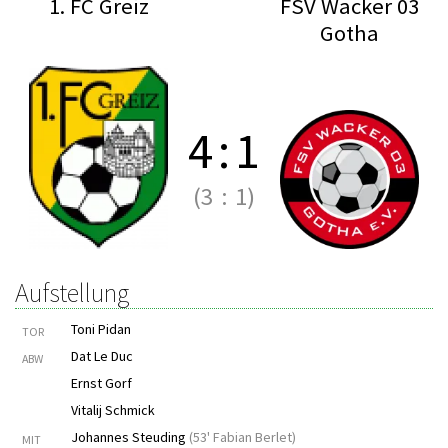
1. FC Greiz
FSV Wacker 03
Gotha
4
:
1
(3
:
1)
Aufstellung
Toni Pidan
TOR
Dat Le Duc
ABW
Ernst Gorf
Vitalij Schmick
Johannes Steuding
(
53' Fabian Berlet
)
MIT