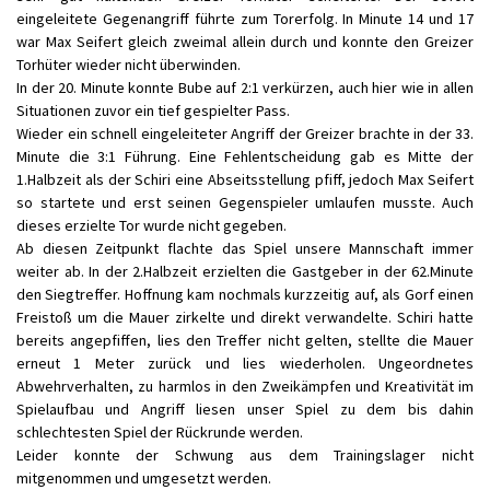
eingeleitete Gegenangriff führte zum Torerfolg. In Minute 14 und 17
war Max Seifert gleich zweimal allein durch und konnte den Greizer
Torhüter wieder nicht überwinden.
In der 20. Minute konnte Bube auf 2:1 verkürzen, auch hier wie in allen
Situationen zuvor ein tief gespielter Pass.
Wieder ein schnell eingeleiteter Angriff der Greizer brachte in der 33.
Minute die 3:1 Führung. Eine Fehlentscheidung gab es Mitte der
1.Halbzeit als der Schiri eine Abseitsstellung pfiff, jedoch Max Seifert
so startete und erst seinen Gegenspieler umlaufen musste. Auch
dieses erzielte Tor wurde nicht gegeben.
Ab diesen Zeitpunkt flachte das Spiel unsere Mannschaft immer
weiter ab. In der 2.Halbzeit erzielten die Gastgeber in der 62.Minute
den Siegtreffer. Hoffnung kam nochmals kurzzeitig auf, als Gorf einen
Freistoß um die Mauer zirkelte und direkt verwandelte. Schiri hatte
bereits angepfiffen, lies den Treffer nicht gelten, stellte die Mauer
erneut 1 Meter zurück und lies wiederholen. Ungeordnetes
Abwehrverhalten, zu harmlos in den Zweikämpfen und Kreativität im
Spielaufbau und Angriff liesen unser Spiel zu dem bis dahin
schlechtesten Spiel der Rückrunde werden.
Leider konnte der Schwung aus dem Trainingslager nicht
mitgenommen und umgesetzt werden.