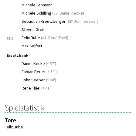
Michele Lehmann
Michele Schilling
(
57' Daniel Kecke
)
Sebastian Kreutzberger
(
68' John Seeber
)
Steven Greif
Felix Bube
(
41' René Thiel
)
STU
Max Seifert
Ersatzbank
Daniel Kecke
(
57')
Fabian Berlet
(
53')
John Seeber
(
68')
René Thiel
(
41')
Spielstatistik
Tore
Felix Bube