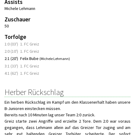
Assists
Michele Lehmann
Zuschauer
50
Torfolge
1:0 (03')
1. FC Greiz
2:0 (10')
1. FC Greiz
2:1 (20')
Felix Bube
(Michele Lehmann)
3:1 (33')
1. FC Greiz
4:1 (62')
1. FC Greiz
Herber Rückschlag
Ein herben Rückschlag im Kampf um den Klassenerhalt haben unsere
B-Junioren einstecken müssen.
Bereits nach 10 Minuten lag unser Team 2:0 zurück.
Greiz starte zwei Angriffe und erzielte 2 Tore. Dem 2:0 war voraus
gegangen, dass Lehmann allein auf das Greizer Tor zuging und am
sehr gut haltenden Greizer Torhüter scheiterte. Der sofort