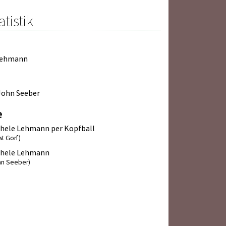
atistik
 Lehmann
John Seeber
e
hele Lehmann per Kopfball
st Gorf)
chele Lehmann
hn Seeber)