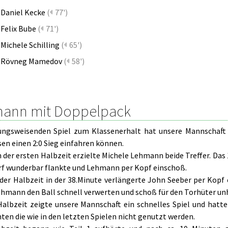
Daniel Kecke
(
77')
Felix Bube
(
71')
Michele Schilling
(
65')
Rövneg Mamedov
(
58')
ann mit Doppelpack
ungsweisenden Spiel zum Klassenerhalt hat unsere Mannschaft
en einen 2:0 Sieg einfahren können.
n der ersten Halbzeit erzielte Michele Lehmann beide Treffer. Das 
rf wunderbar flankte und Lehmann per Kopf einschoß.
 der Halbzeit in der 38.Minute verlängerte John Seeber per Kopf
ehmann den Ball schnell verwerten und schoß für den Torhüter unh
.Halbzeit zeigte unsere Mannschaft ein schnelles Spiel und hat
ten die wie in den letzten Spielen nicht genutzt werden.