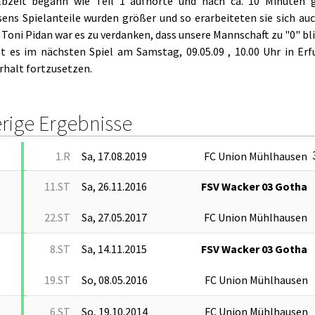
lbzeit begann wie Teil 1 aufhörte und nach ca. 10 Minuten 
ens Spielanteile wurden größer und so erarbeiteten sie sich au
Toni Pidan war es zu verdanken, dass unsere Mannschaft zu "0" bli
t es im nächsten Spiel am Samstag, 09.05.09 , 10.00 Uhr in E
rhalt fortzusetzen.
rige Ergebnisse
1.R
Sa, 17.08.2019
FC Union Mühlhausen
11.ST
Sa, 26.11.2016
FSV Wacker 03 Gotha
22.ST
Sa, 27.05.2017
FC Union Mühlhausen
8.ST
Sa, 14.11.2015
FSV Wacker 03 Gotha
19.ST
So, 08.05.2016
FC Union Mühlhausen
6.ST
So, 19.10.2014
FC Union Mühlhausen