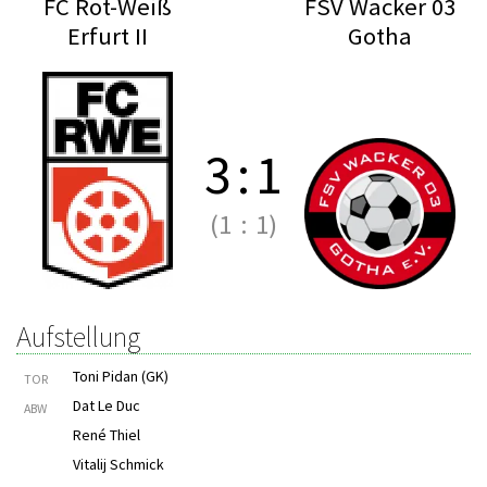
FC Rot-Weiß
FSV Wacker 03
Erfurt II
Gotha
3
:
1
(1
:
1)
Aufstellung
Toni Pidan (GK)
TOR
Dat Le Duc
ABW
René Thiel
Vitalij Schmick