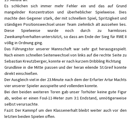
Es schlichen sich immer mehr Fehler ein und das auf Grund
mangelnder Konzentration und überheblicher Spielweise. Dies
machte den Gegener stark, der mit schnellem Spiel, Spritzigkeit und
ständigen Positionswechsel unser Team ziehmlich alt aussehen lies.
Diese Spielweise wurde noch durch zu harmloses
Zweikampfverhalten unterstützt, so dass am Ende der Sieg für RWE II
völlig in Ordnung ging.
Das Führungstor unserer Mannschaft war sehr gut herausgespielt.
Nach einem schnellen Seitenwechsel von links auf die rechte Seite zu
Sebastian Kreutzberger, konnte er nach kurzem Dribbling Richtung
Grundlinie in die Mitte passen und der heran eilende St.Greif konnte
direkt einschießen.
Der Ausgleich viel in der 23.Minute nach dem der Erfurter Artur Machts
vier unserer Spieler ausspielte und vollenden konnte.
Bei den beiden weiteren Toren gab unser Torhüter keine gute Figur
ab, wobei er einen Foul-11-Meter zum 3:1 Endstand, unnötigerweise
selbst verursachte.
Fazit: Der Kammpf um den Klassenerhalt bleibt weiter auch vor den
letzten beiden Spielen offen.