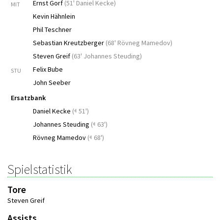
Ernst Gorf
(
51' Daniel Kecke
)
MIT
Kevin Hähnlein
Phil Teschner
Sebastian Kreutzberger
(
68' Rövneg Mamedov
)
Steven Greif
(
63' Johannes Steuding
)
Felix Bube
STU
John Seeber
Ersatzbank
Daniel Kecke
(
51')
Johannes Steuding
(
63')
Rövneg Mamedov
(
68')
Spielstatistik
Tore
Steven Greif
Assists