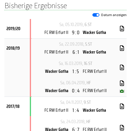
Bisherige Ergebnisse
Datum anzeigen
Sa, 05.10.2019
, 6.ST
2019/20
9 : 0
FC RW Erfurt II
Wacker Gotha
Sa, 22.09.2018
, 5.ST
2018/19
6 : 1
FC RW Erfurt II
Wacker Gotha
Sa, 16.03.2019
, 16.ST
1 : 5
Wacker Gotha
FC RW Erfurt II
Sa, 06.04.2019
, HF
0 : 4
Wacker Gotha
FC RW Erfurt II
(
)
Sa, 04.11.2017
, 9.ST
2017/18
1 : 4
FC RW Erfurt II
Wacker Gotha
Sa, 24.03.2018
, HF
6 : 7
Wacker Gotha
FC RW Erfurt II