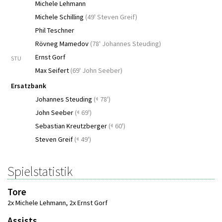
Michele Lehmann
Michele Schilling
(
49' Steven Greif
)
Phil Teschner
Rövneg Mamedov
(
78' Johannes Steuding
)
Ernst Gorf
STU
Max Seifert
(
69' John Seeber
)
Ersatzbank
Johannes Steuding
(
78')
John Seeber
(
69')
Sebastian Kreutzberger
(
60')
Steven Greif
(
49')
Spielstatistik
Tore
2x Michele Lehmann
,
2x Ernst Gorf
Assists