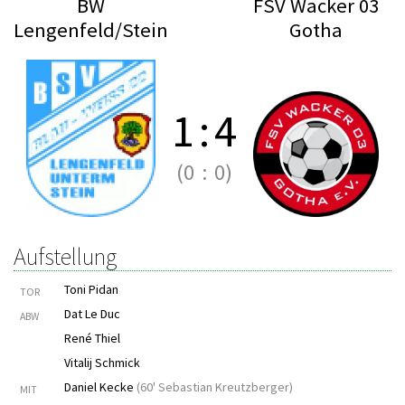
BW
FSV Wacker 03
Lengenfeld/Stein
Gotha
1
:
4
(0
:
0)
Aufstellung
Toni Pidan
TOR
Dat Le Duc
ABW
René Thiel
Vitalij Schmick
Daniel Kecke
(
60' Sebastian Kreutzberger
)
MIT