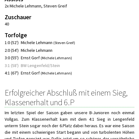
2x Michele Lehmann
,
Steven Greif
Zuschauer
40
Torfolge
1:0 (52')
Michele Lehmann
(Steven Greif)
2:0 (54')
Michele Lehmann
3:0 (55')
Ernst Gorf
(Michele Lehmann)
3:1 (58')
BW Lengenfeld/Stein
4:1 (67')
Ernst Gorf
(Michele Lehmann)
Erfolgreicher Abschluß mit einem Sieg,
Klassenerhalt und 6.P
Im letzten Spiel der Saison gaben unsere B-Junioren noch einmal
Vollgas. Zum Klassenerhalt kam mit dem 4:1 Sieg in Lengenfeld
unterm Stein sogar noch der 6.Platz dabei heraus. Es war eine Saison
die mit einem schwierigen Start begann und von turbolenten Höhen
und Tiefen geprägt war. Dafür jetzt um so schöner der versöhnliche