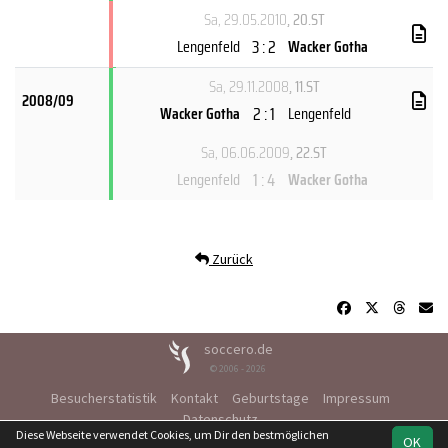
Sa, 29.05.2010
, 20.ST
3 : 2
Lengenfeld
Wacker Gotha
Sa, 29.11.2008
, 11.ST
2008/09
2 : 1
Wacker Gotha
Lengenfeld
Sa, 06.06.2009
, 22.ST
1 : 4
Lengenfeld
Wacker Gotha
Zurück
soccero.de
© 2006 - 2026
Besucherstatistik
Kontakt
Geburtstage
Impressum
Datenschutz
Diese Webseite verwendet Cookies, um Dir den bestmöglichen
OK