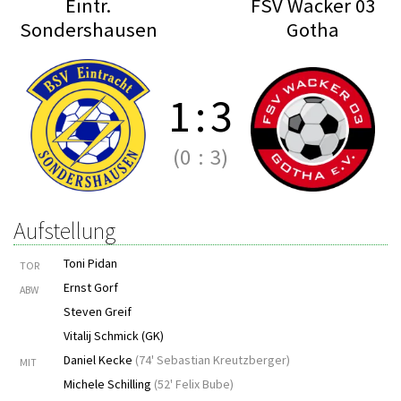
Eintr.
FSV Wacker 03
Sondershausen
Gotha
1
:
3
(0
:
3)
Aufstellung
Toni Pidan
TOR
Ernst Gorf
ABW
Steven Greif
Vitalij Schmick (GK)
Daniel Kecke
(
74' Sebastian Kreutzberger
)
MIT
Michele Schilling
(
52' Felix Bube
)