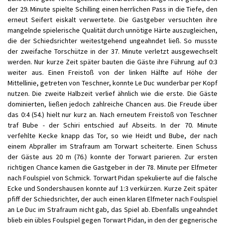
der 29. Minute spielte Schilling einen herrlichen Pass in die Tiefe, den
erneut Seifert eiskalt verwertete. Die Gastgeber versuchten ihre
mangelnde spielerische Qualität durch unnötige Härte auszugleichen,
die der Schiedsrichter weitestgehend ungeahndet ließ. So musste
der zweifache Torschütze in der 37. Minute verletzt ausgewechselt
werden. Nur kurze Zeit später bauten die Gäste ihre Führung auf 0:3
weiter aus. Einen Freistoß von der linken Hälfte auf Höhe der
Mittellinie, getreten von Teschner, konnte Le Duc wunderbar per Kopf
nutzen. Die zweite Halbzeit verlief ähnlich wie die erste. Die Gäste
dominierten, ließen jedoch zahlreiche Chancen aus. Die Freude über
das 0:4 (54.) hielt nur kurz an. Nach erneutem Freistoß von Teschner
traf Bube - der Schiri entschied auf Abseits. In der 70. Minute
verfehlte Kecke knapp das Tor, so wie Heidt und Bube, der nach
einem Abpraller im Strafraum am Torwart scheiterte. Einen Schuss
der Gäste aus 20 m (76.) konnte der Torwart parieren. Zur ersten
richtigen Chance kamen die Gastgeber in der 78. Minute per Elfmeter
nach Foulspiel von Schmick. Torwart Pidan spekulierte auf die falsche
Ecke und Sondershausen konnte auf 1:3 verkürzen. Kurze Zeit später
pfiff der Schiedsrichter, der auch einen klaren Elfmeter nach Foulspiel
an Le Duc im Strafraum nicht gab, das Spiel ab. Ebenfalls ungeahndet
blieb ein übles Foulspiel gegen Torwart Pidan, in den der gegnerische