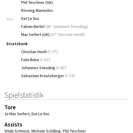
Phil Teschner (GK)
Rövneg Mamedov
Dat Le Duc
STU
Fabian Berlet
(
45' Johannes Steuding
)
Max Seifert (GK)
(
37' Christian Heidt
)
Ersatzbank
Christian Heidt
(
37')
Felix Bube
(
52')
Johannes Steuding
(
45')
Sebastian Kreutzberger
(
74')
Spielstatistik
Tore
2x Max Seifert
,
Dat Le Duc
Assists
Vitalij Schmick
,
Michele Schilling
,
Phil Teschner