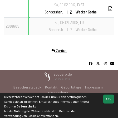
Sa, 25.02.2017
, 13.ST
1 : 2
Sondershsn.
Wacker Gotha
Sa, 06.09.2008
, 1.R
2008/09
1 : 3
Sondersh
Wacker Gotha
Zurück
soccero.de
© 2006 - 2026
Besucherstatistik
Kontakt
Geburtstage
Impressum
Datenschutz
Diese Webseite verwendet Cookies, um Dir den bestmöglichen
OK
Service bieten zu können. Entsprechende Informationen findest
Du unter
Datenschutz
.
Mit der Nutzung der Webseite erklärst Du Dich mit der
Team
Landesliga
Spielplan
Statistik
Verwendung von Cookies einverstanden.