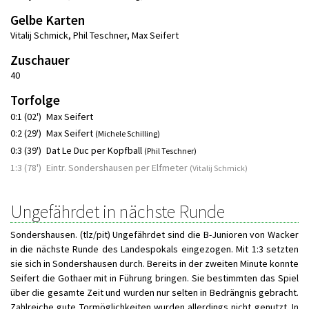
Gelbe Karten
Vitalij Schmick
,
Phil Teschner
,
Max Seifert
Zuschauer
40
Torfolge
0:1 (02')
Max Seifert
0:2 (29')
Max Seifert
(Michele Schilling)
0:3 (39')
Dat Le Duc per Kopfball
(Phil Teschner)
1:3 (78')
Eintr. Sondershausen per Elfmeter
(Vitalij Schmick)
Ungefährdet in nächste Runde
Sondershausen. (tlz/pit) Ungefährdet sind die B-Junioren von Wacker
in die nächste Runde des Landespokals eingezogen. Mit 1:3 setzten
sie sich in Sondershausen durch. Bereits in der zweiten Minute konnte
Seifert die Gothaer mit in Führung bringen. Sie bestimmten das Spiel
über die gesamte Zeit und wurden nur selten in Bedrängnis gebracht.
Zahlreiche gute Tormöglichkeiten wurden allerdings nicht genutzt. In