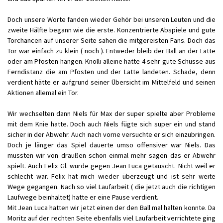
Doch unsere Worte fanden wieder Gehör bei unseren Leuten und die
zweite Hälfte begann wie die erste. Konzentrierte Abspiele und gute
Torchancen auf unserer Seite sahen die mitgereisten Fans. Doch das
Tor war einfach zu klein ( noch ). Entweder bleib der Ball an der Latte
oder am Pfosten hängen. Knolli alleine hatte 4 sehr gute Schüsse aus
Ferndistanz die am Pfosten und der Latte landeten. Schade, denn
verdient hätte er aufgrund seiner Übersicht im Mittelfeld und seinen
Aktionen allemal ein Tor.
Wir wechselten dann Niels für Max der super spielte aber Probleme
mit dem Knie hatte. Doch auch Niels fügte sich super ein und stand
sicher in der Abwehr. Auch nach vorne versuchte er sich einzubringen.
Doch je länger das Spiel dauerte umso offensiver war Niels. Das
mussten wir von draußen schon einmal mehr sagen das er Abwehr
spielt. Auch Felix Gl. wurde gegen Jean Luca getauscht. Nicht weil er
schlecht war. Felix hat mich wieder überzeugt und ist sehr weite
Wege gegangen. Nach so viel Laufarbeit ( die jetzt auch die richtigen
Laufwege beinhaltet) hatte er eine Pause verdient.
Mit Jean Luca hatten wir jetzt einen der den Ball mal halten konnte. Da
Moritz auf der rechten Seite ebenfalls viel Laufarbeit verrichtete ging