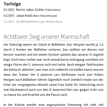
Torfolge
0:1 (02')
Moritz Julius Zickler
(Felix Gloria)
0:2 (55')
Julian Knoll
(Marc Fleischhauer)
1:2 (62')
SG BW Büßleben per Weitschuss
Achtbarer Sieg unserer Mannschaft
Am Samstag waren wir Gäste in Büßleben. Das Hinspiel wurde ja 1:2
durch 3 Konter der Büßleber verloren. Das wollten wir dieses mal
besser machen und mit einem System spielen das unserer D-Jugend
liegt. Doch kurz vorher war noch einmal kurze Aufregung nachdem ich
einige Pässe der E-Junioren nicht mit hatte. Nach einigen Telefonaten
die hektisch abliefen ( wie man sich vielleicht vorstellen kann) musste
dann der Trainer der E-Junioren Lars Bethmann noch zum frühen
Morgen nach Büßleben fahren. Eigentlich noch ziemlich müde von der
Feier am vergangenen Abend( seine Frau hatte 30. Geburtstag noch
mal Glückwunsch auch von den D-Junioren) fuhr Lars gegen 9 Uhr von
zu Hause los und brachte uns die Pässe nach.
In der Kabine wieder eine angespannte Stimmung mit sehr viel