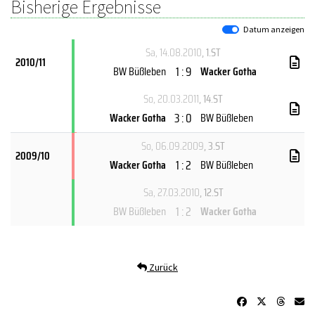
Bisherige Ergebnisse
Datum anzeigen
Sa, 14.08.2010
, 1.ST
2010/11
1 : 9
BW Büßleben
Wacker Gotha
So, 20.03.2011
, 14.ST
3 : 0
Wacker Gotha
BW Büßleben
So, 06.09.2009
, 3.ST
2009/10
1 : 2
Wacker Gotha
BW Büßleben
Sa, 27.03.2010
, 12.ST
1 : 2
BW Büßleben
Wacker Gotha
Zurück