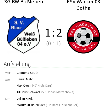
SG BW Büßleben
FSV Wacker 03
Gotha
1
:
2
(0
:
1)
Aufstellung
Clemens Sputh
TOR
Daniel Mahn
ABW
Max Krech
(
42' Niels Darr
)
Til Linus Schwarz
(
57' Jonas Martschoke
)
Julian Knoll
MIT
Moritz Julius Zickler
(
53' Marc Fleischhauer
)