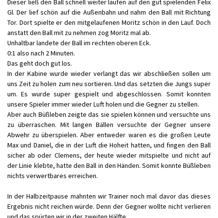
Dieser ließ den Ball schnell weiter laufen auf den gut spielenden Felix
Gl. Der lief schön auf die Außenbahn und nahm den Ball mit Richtung
Tor. Dort spielte er den mitgelaufenen Moritz schön in den Lauf. Doch
anstatt den Ball mit zu nehmen zog Moritz mal ab.
Unhaltbar landete der Ball im rechten oberen Eck.
0:1 also nach 2 Minuten.
Das geht doch gut los.
In der Kabine wurde wieder verlangt das wir abschließen sollen um
uns Zeit zu holen zum neu sortieren. Und das setzten die Jungs super
um. Es wurde super gespielt und abgeschlossen. Somit konnten
unsere Spieler immer wieder Luft holen und die Gegner zu stellen.
Aber auch Büßleben zeigte das sie spielen können und versuchte uns
zu überraschen. Mit langen Bällen versuchte der Gegner unsere
Abwehr zu überspielen. Aber entweder waren es die großen Leute
Max und Daniel, die in der Luft die Hoheit hatten, und fingen den Ball
sicher ab oder Clemens, der heute wieder mitspielte und nicht auf
der Linie klebte, hatte den Ball in den Händen. Somit konnte Büßleben
nichts verwertbares erreichen.
In der Halbzeitpause mahnten wir Trainer noch mal davor das dieses
Ergebnis nicht reichen würde. Denn der Gegner wollte nicht verlieren
und das spürten wir in der zweiten Hälfte.