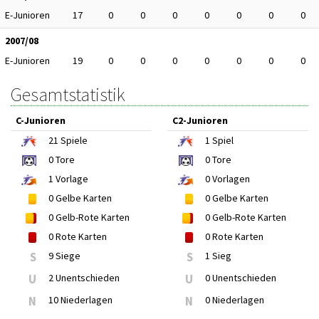
E-Junioren
17
0
0
0
0
0
0
0
2007/08
E-Junioren
19
0
0
0
0
0
0
0
Gesamtstatistik
C-Junioren
C2-Junioren
21
Spiele
1
Spiel
0
Tore
0
Tore
1
Vorlage
0
Vorlagen
0
Gelbe Karten
0
Gelbe Karten
0
Gelb-Rote Karten
0
Gelb-Rote Karten
0
Rote Karten
0
Rote Karten
S
9 Siege
S
1 Sieg
U
2 Unentschieden
U
0 Unentschieden
N
10 Niederlagen
N
0 Niederlagen