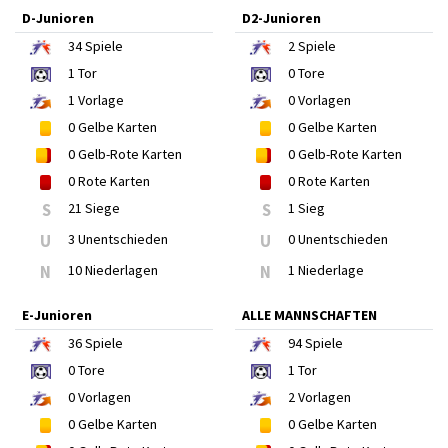
D-Junioren
D2-Junioren
34
Spiele
2
Spiele
1
Tor
0
Tore
1
Vorlage
0
Vorlagen
0
Gelbe Karten
0
Gelbe Karten
0
Gelb-Rote Karten
0
Gelb-Rote Karten
0
Rote Karten
0
Rote Karten
S
21 Siege
S
1 Sieg
U
3 Unentschieden
U
0 Unentschieden
N
10 Niederlagen
N
1 Niederlage
E-Junioren
ALLE MANNSCHAFTEN
36
Spiele
94
Spiele
0
Tore
1
Tor
0
Vorlagen
2
Vorlagen
0
Gelbe Karten
0
Gelbe Karten