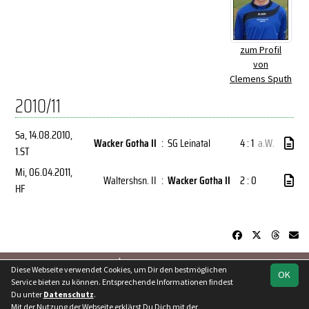
zum Profil
von
Clemens Sputh
2010/11
Sa, 14.08.2010
,
Wacker Gotha II
:
SG Leinatal
4 : 1
a.W.
1.ST
Mi, 06.04.2011
,
Waltershsn. II
:
Wacker Gotha II
2 : 0
HF
soccero.de
Diese Webseite verwendet Cookies, um Dir den bestmöglichen
OK
© 2006 - 2026
Service bieten zu können. Entsprechende Informationen findest
Du unter
Datenschutz
.
Besucherstatistik
Kontakt
Geburtstage
Impressum
Mit der Nutzung der Webseite erklärst Du Dich mit der