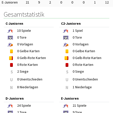
E-Junioren
21
9
2
0
0
0
1
12
Gesamtstatistik
C-Junioren
C2-Junioren
10
Spiele
1
Spiel
0
Tore
0
Tore
0
Vorlagen
0
Vorlagen
0
Gelbe Karten
0
Gelbe Karten
0
Gelb-Rote Karten
0
Gelb-Rote Karten
0
Rote Karten
0
Rote Karten
S
2 Siege
S
0 Siege
U
0 Unentschieden
U
0 Unentschieden
N
8 Niederlagen
N
1 Niederlage
D-Junioren
E-Junioren
24
Spiele
21
Spiele
2
Tore
9
Tore