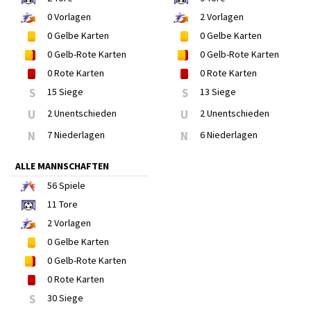
0
Vorlagen
2
Vorlagen
0
Gelbe Karten
0
Gelbe Karten
0
Gelb-Rote Karten
0
Gelb-Rote Karten
0
Rote Karten
0
Rote Karten
S
15 Siege
S
13 Siege
U
2 Unentschieden
U
2 Unentschieden
N
7 Niederlagen
N
6 Niederlagen
ALLE MANNSCHAFTEN
56
Spiele
11
Tore
2
Vorlagen
0
Gelbe Karten
0
Gelb-Rote Karten
0
Rote Karten
S
30 Siege