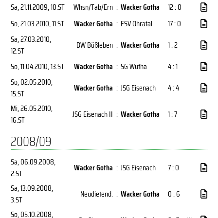
Sa, 21.11.2009
, 10.ST
Whsn/Tab/Ern
:
Wacker Gotha
12 : 0
So, 21.03.2010
, 11.ST
Wacker Gotha
:
FSV Ohratal
17 : 0
Sa, 27.03.2010
,
BW Büßleben
:
Wacker Gotha
1 : 2
12.ST
So, 11.04.2010
, 13.ST
Wacker Gotha
:
SG Wutha
4 : 1
So, 02.05.2010
,
Wacker Gotha
:
JSG Eisenach
4 : 4
15.ST
Mi, 26.05.2010
,
JSG Eisenach II
:
Wacker Gotha
1 : 7
16.ST
2008/09
Sa, 06.09.2008
,
Wacker Gotha
:
JSG Eisenach
7 : 0
2.ST
Sa, 13.09.2008
,
Neudietend.
:
Wacker Gotha
0 : 6
3.ST
So, 05.10.2008
,