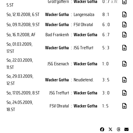
Groß'gottern
:
Wacker Gotha
0 : 7
a.W.
5.ST
So, 12.10.2008
, 6.ST
Wacker Gotha
:
Langensalza
8 : 1
So, 09.11.2008
, 9.ST
Wacker Gotha
:
FSV Ohratal
6 : 0
So, 16.11.2008
, AF
Bad Frankenh
:
Wacker Gotha
6 : 7
So, 01.03.2009
,
Wacker Gotha
:
JSG Treffurt
5 : 3
17.ST
So, 22.03.2009
,
JSG Eisenach
:
Wacker Gotha
1 : 0
11.ST
So, 29.03.2009
,
Wacker Gotha
:
Neudietend.
3 : 5
12.ST
So, 17.05.2009
, 8.ST
JSG Treffurt
:
Wacker Gotha
3 : 0
So, 24.05.2009
,
FSV Ohratal
:
Wacker Gotha
1 : 5
18.ST