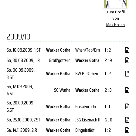
zum Profil
von
Max Krech
2009/10
So, 16.08.2009
, 1.ST
Wacker Gotha
:
Whsn/Tab/Ern
1 : 2
So, 30.08.2009
, 1.R
Groß'gottern
:
Wacker Gotha
2 : 9
So, 06.09.2009
,
Wacker Gotha
:
BW Büßleben
1 : 2
3.ST
Sa, 12.09.2009
,
SG Wutha
:
Wacker Gotha
2 : 3
4.ST
So, 20.09.2009
,
Wacker Gotha
:
Gospenroda
1 : 1
5.ST
So, 25.10.2009
, 7.ST
Wacker Gotha
:
JSG Eisenach II
6 : 0
Sa, 14.11.2009
, 2.R
Wacker Gotha
:
Dingelstädt
1 : 2