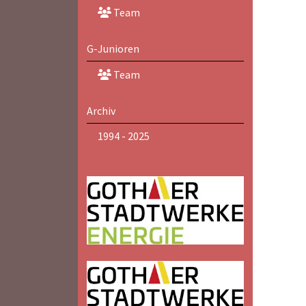
Team
G-Junioren
Team
Archiv
1994 - 2025