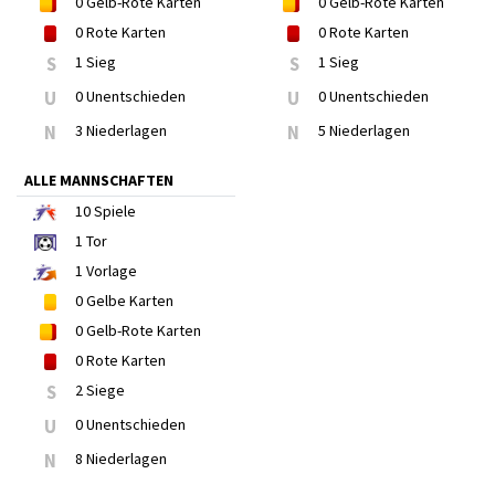
0
Gelb-Rote Karten
0
Gelb-Rote Karten
0
Rote Karten
0
Rote Karten
S
1 Sieg
S
1 Sieg
U
0 Unentschieden
U
0 Unentschieden
N
3 Niederlagen
N
5 Niederlagen
ALLE MANNSCHAFTEN
10
Spiele
1
Tor
1
Vorlage
0
Gelbe Karten
0
Gelb-Rote Karten
0
Rote Karten
S
2 Siege
U
0 Unentschieden
N
8 Niederlagen