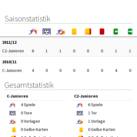
Saisonstatistik
2011/12
C2-Junioren
6
1
1
0
0
0
1
1
2010/11
C-Junioren
4
0
0
0
0
0
4
0
Gesamtstatistik
C-Junioren
C2-Junioren
4
Spiele
6
Spiele
0
Tore
1
Tor
0
Vorlagen
1
Vorlage
0
Gelbe Karten
0
Gelbe Karten