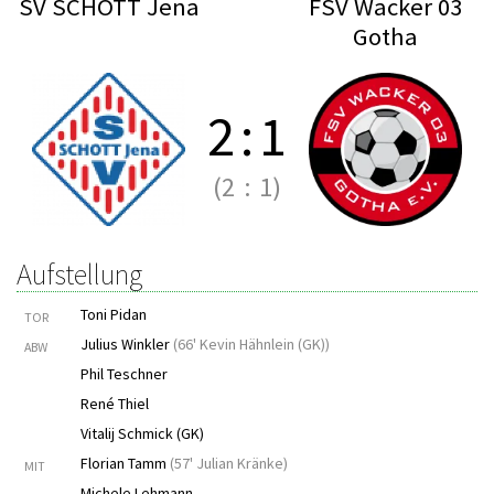
SV SCHOTT Jena
FSV Wacker 03
Gotha
2
:
1
(2
:
1)
Aufstellung
Toni Pidan
TOR
Julius Winkler
(
66' Kevin Hähnlein (GK)
)
ABW
Phil Teschner
René Thiel
Vitalij Schmick (GK)
Florian Tamm
(
57' Julian Kränke
)
MIT
Michele Lehmann