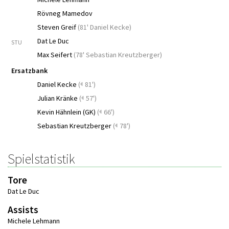
Rövneg Mamedov
Steven Greif
(
81' Daniel Kecke
)
Dat Le Duc
STU
Max Seifert
(
78' Sebastian Kreutzberger
)
Ersatzbank
Daniel Kecke
(
81')
Julian Kränke
(
57')
Kevin Hähnlein (GK)
(
66')
Sebastian Kreutzberger
(
78')
Spielstatistik
Tore
Dat Le Duc
Assists
Michele Lehmann