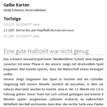
Gelbe Karten
Vitalij Schmick
,
Kevin Hähnlein
Torfolge
1:0 (12')
SV SCHOTT Jena
1:1 (20')
Dat Le Duc per Kopfball
(Michele Lehmann)
2:1 (29')
SV SCHOTT Jena
Eine gute Halbzeit war nicht genug
Das schwere Auswärtsspiel beim Tabellenführer Schott Jena begann
zunächst mit einer Phase in der unsere Jungs mit druckvollem Spiel
begannen. Man konnte spüren, dass die Mannschaft etwas bewegen
wollte.
Unsere Jungs begannen das Spiel zu machen und ein schneller
Gegenzug ließ unsere Abwehr ziemlich alt aussehen, in dem sie
nahezu überrannt wurden.So konnte Jena in der 12. Minute mit 1:0 in
Führung gehen. Unser Team hat sich schnell gefangen und konnte 8
Minuten später ausgleichen. Lehmann eroberte im halbrechten
Mittelfeld den Ball und konnte dann über die rechte Seite eine Flanke