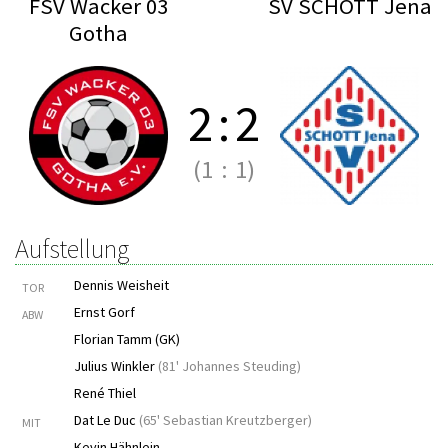
FSV Wacker 03
SV SCHOTT Jena
Gotha
2
:
2
(1
:
1)
Aufstellung
Dennis Weisheit
TOR
Ernst Gorf
ABW
Florian Tamm (GK)
Julius Winkler
(
81' Johannes Steuding
)
René Thiel
Dat Le Duc
(
65' Sebastian Kreutzberger
)
MIT
Kevin Hähnlein