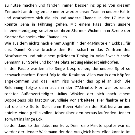
zu nutze machen und fanden immer besser ins Spiel. Von diesem
Zeitpunkt an drängten sie immer wieder unser Team in unsere Hälfte
und erarbeitete sich die ein und andere Chance. In der 17. Minute
konnte Jena in Führung gehen. Mit einem Pass durch unsere
Innenverteidigung setzten sie ihren Stürmer Wichmann in Szene der
Keeper Weisheit keine Chance lies.
Wie aus dem nichts nach einem Angriff in der 44.Minute ein Eckball für
uns. Daniel Kecke brachte den Ball scharf in das Zentrum des
Strafraumes und mit einem präziesen Timing im Anlauf war Michele
Lehmann zur Stelle und konnte platziert ungehindert einköpfen.
In der Pause wurden alle Dinge besprochen, die unsere Spiel so
schwach machte. Promt folgte die Reaktion. Alles war in den Köpfen
angekommen und das Team riss wieder das Spiel an sich. Die
Belohnung folgte dann auch in der 77.Minute. Hier war es unser
rechter Außenverteidiger Julius Winkler der sich nach einem
Doppelpass bis fast zur Grundlinie vor arbeitete. Hier flankte er bis
auf die linke Seite. Dort nahm Kevin Hähnlein den Ball kurz an und
spielte einen gefühlvollen Heber über den heraus laufenden Jenaer
Torwart ins lange Eck.
Leider dauerte der Jubel nur kurz. Denn eine Minute später war es
wieder der Jenaer Wichmann der den Ausgleich herstellen konnte. Im