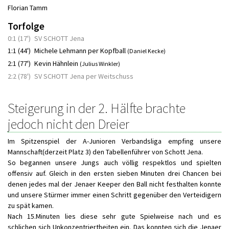
Florian Tamm
Torfolge
0:1 (17')
SV SCHOTT Jena
1:1 (44')
Michele Lehmann per Kopfball
(Daniel Kecke)
2:1 (77')
Kevin Hähnlein
(Julius Winkler)
2:2 (78')
SV SCHOTT Jena per Weitschuss
Steigerung in der 2. Hälfte brachte
jedoch nicht den Dreier
Im Spitzenspiel der A-Junioren Verbandsliga empfing unsere
Mannschaft(derzeit Platz 3) den Tabellenführer von Schott Jena.
So begannen unsere Jungs auch völlig respektlos und spielten
offensiv auf. Gleich in den ersten sieben Minuten drei Chancen bei
denen jedes mal der Jenaer Keeper den Ball nicht festhalten konnte
und unsere Stürmer immer einen Schritt gegenüber den Verteidigern
zu spät kamen.
Nach 15.Minuten lies diese sehr gute Spielweise nach und es
schlichen sich Unkonzentriertheiten ein. Das konnten sich die Jenaer