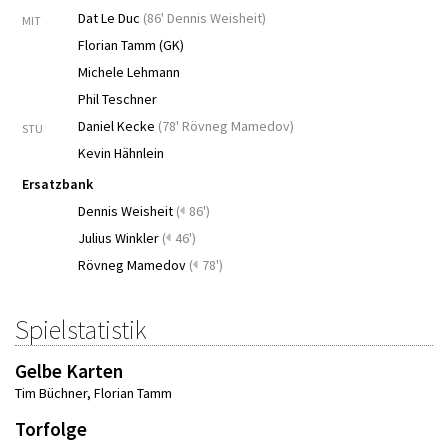
Dat Le Duc
(
86' Dennis Weisheit
)
MIT
Florian Tamm (GK)
Michele Lehmann
Phil Teschner
Daniel Kecke
(
78' Rövneg Mamedov
)
STU
Kevin Hähnlein
Ersatzbank
Dennis Weisheit
(
86')
Julius Winkler
(
46')
Rövneg Mamedov
(
78')
Spielstatistik
Gelbe Karten
Tim Büchner
,
Florian Tamm
Torfolge