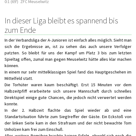
0:1 (69')
ZFC Meuselwitz
In dieser Liga bleibt es spannend bis
zum Ende
In der Verbandsliga der A-Junioren ist einfach alles möglich. Sieht man
sich die Ergebnisse an, ist zu sehen das auch unsere Verfolger
patzten. So bleibt für uns der Kampf um Platz 3 bis zum letzten
Spieltag offen, zumal man gegen Meuselwitz hätte alles klar machen
können.
In einem nur sehr mittelklassigen Spiel fand das Hauptgeschehen im
Mittelfeld statt.
Die Torhüter waren kaum beschäftigt. Erst 15 Minuten vor dem
Halbzeitpfiff erarbeitete sich unsere Mannschaft durch schnelles
Direktspiel einige gute Chancen, die jedoch nicht verwertet werden
konnte.
In der 2. Halbzeit flachte das Spiel wieder ab und eine
Standartsituation führte zum Siegtreffer der Gäste. Ein Eckstoß von
der linken Seite kam in den Strafraum und der nicht bewachte Tom
Unholzen kam frei zum Einschuß.
Alles weitere Bemühen brachte keinen Erfolg, obwohl sich noch die