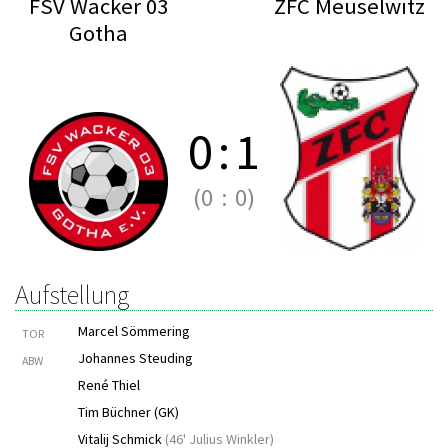
FSV Wacker 03
ZFC Meuselwitz
Gotha
0
:
1
(0
:
0)
Aufstellung
Marcel Sömmering
TOR
Johannes Steuding
ABW
René Thiel
Tim Büchner (GK)
Vitalij Schmick
(
46' Julius Winkler
)