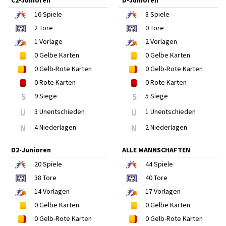
C2-Junioren
D-Junioren
16
Spiele
8
Spiele
2
Tore
0
Tore
1
Vorlage
2
Vorlagen
0
Gelbe Karten
0
Gelbe Karten
0
Gelb-Rote Karten
0
Gelb-Rote Karten
0
Rote Karten
0
Rote Karten
S
9 Siege
S
5 Siege
U
3 Unentschieden
U
1 Unentschieden
N
4 Niederlagen
N
2 Niederlagen
D2-Junioren
ALLE MANNSCHAFTEN
20
Spiele
44
Spiele
38
Tore
40
Tore
14
Vorlagen
17
Vorlagen
0
Gelbe Karten
0
Gelbe Karten
0
Gelb-Rote Karten
0
Gelb-Rote Karten