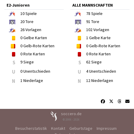
E2-Junioren
ALLE MANNSCHAFTEN
10
Spiele
78
Spiele
20
Tore
91
Tore
26
Vorlagen
102
Vorlagen
0
Gelbe Karten
1
Gelbe Karte
0
Gelb-Rote Karten
0
Gelb-Rote Karten
0
Rote Karten
0
Rote Karten
S
9 Siege
S
62 Siege
U
0 Unentschieden
U
4 Unentschieden
N
1 Niederlage
N
12 Niederlagen
soccero.de
© 2006 - 2026
Besucherstatistik
Kontakt
Geburtstage
Impressum