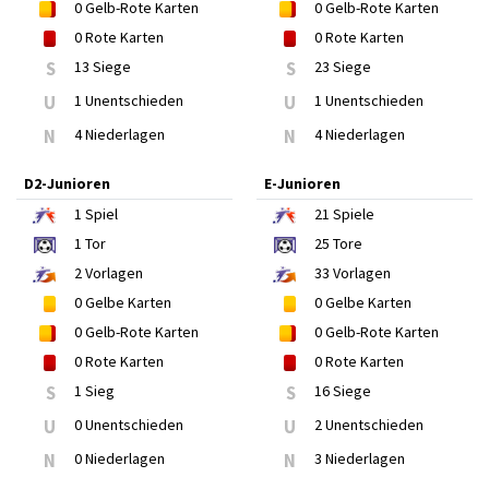
0
Gelb-Rote Karten
0
Gelb-Rote Karten
0
Rote Karten
0
Rote Karten
S
13 Siege
S
23 Siege
U
1 Unentschieden
U
1 Unentschieden
N
4 Niederlagen
N
4 Niederlagen
D2-Junioren
E-Junioren
1
Spiel
21
Spiele
1
Tor
25
Tore
2
Vorlagen
33
Vorlagen
0
Gelbe Karten
0
Gelbe Karten
0
Gelb-Rote Karten
0
Gelb-Rote Karten
0
Rote Karten
0
Rote Karten
S
1 Sieg
S
16 Siege
U
0 Unentschieden
U
2 Unentschieden
N
0 Niederlagen
N
3 Niederlagen