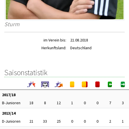
Sturm
im Verein bis:
21.08.2018
Herkunftsland:
Deutschland
Saisonstatistik
2017/18
B-Junioren
18
8
12
1
0
0
7
3
2013/14
D-Junioren
21
33
25
0
0
0
2
1