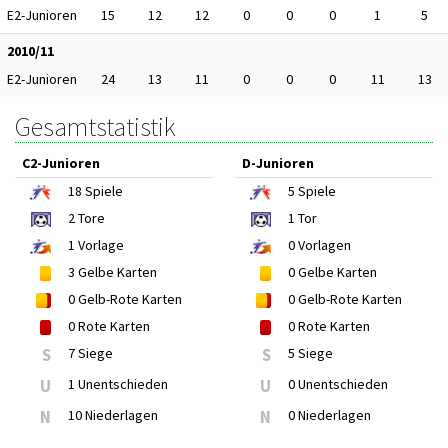
E2-Junioren
15
12
12
0
0
0
1
5
2010/11
E2-Junioren
24
13
11
0
0
0
11
13
Gesamtstatistik
C2-Junioren
D-Junioren
18
Spiele
5
Spiele
2
Tore
1
Tor
1
Vorlage
0
Vorlagen
3
Gelbe Karten
0
Gelbe Karten
0
Gelb-Rote Karten
0
Gelb-Rote Karten
0
Rote Karten
0
Rote Karten
S
7 Siege
S
5 Siege
U
1 Unentschieden
U
0 Unentschieden
N
10 Niederlagen
N
0 Niederlagen