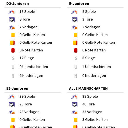
D2-Junioren
E-Junioren
18
Spiele
9
Spiele
9
Tore
3
Tore
7
Vorlagen
2
Vorlagen
0
Gelbe Karten
0
Gelbe Karten
0
Gelb-Rote Karten
0
Gelb-Rote Karten
0
Rote Karten
0
Rote Karten
S
12 Siege
S
8 Siege
U
0 Unentschieden
U
1 Unentschieden
N
6 Niederlagen
N
0 Niederlagen
E2-Junioren
ALLE MANNSCHAFTEN
39
Spiele
89
Spiele
25
Tore
40
Tore
23
Vorlagen
33
Vorlagen
0
Gelbe Karten
3
Gelbe Karten
0
Gelb-Rote Karten
0
Gelb-Rote Karten