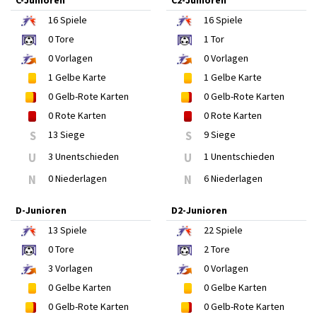
C-Junioren
C2-Junioren
16
Spiele
16
Spiele
0
Tore
1
Tor
0
Vorlagen
0
Vorlagen
1
Gelbe Karte
1
Gelbe Karte
0
Gelb-Rote Karten
0
Gelb-Rote Karten
0
Rote Karten
0
Rote Karten
S
13 Siege
S
9 Siege
U
3 Unentschieden
U
1 Unentschieden
N
0 Niederlagen
N
6 Niederlagen
D-Junioren
D2-Junioren
13
Spiele
22
Spiele
0
Tore
2
Tore
3
Vorlagen
0
Vorlagen
0
Gelbe Karten
0
Gelbe Karten
0
Gelb-Rote Karten
0
Gelb-Rote Karten