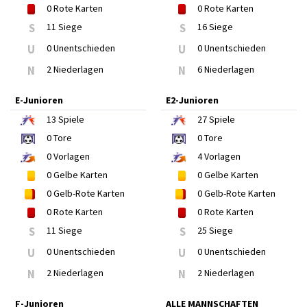
0
Rote Karten
0
Rote Karten
S
11 Siege
S
16 Siege
U
0 Unentschieden
U
0 Unentschieden
N
2 Niederlagen
N
6 Niederlagen
E-Junioren
E2-Junioren
13
Spiele
27
Spiele
0
Tore
0
Tore
0
Vorlagen
4
Vorlagen
0
Gelbe Karten
0
Gelbe Karten
0
Gelb-Rote Karten
0
Gelb-Rote Karten
0
Rote Karten
0
Rote Karten
S
11 Siege
S
25 Siege
U
0 Unentschieden
U
0 Unentschieden
N
2 Niederlagen
N
2 Niederlagen
F-Junioren
ALLE MANNSCHAFTEN