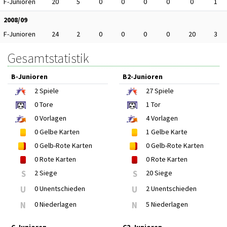
F-Junioren
20
5
0
0
0
0
0
1
2008/09
F-Junioren
24
2
0
0
0
0
20
3
Gesamtstatistik
B-Junioren
B2-Junioren
2
Spiele
27
Spiele
0
Tore
1
Tor
0
Vorlagen
4
Vorlagen
0
Gelbe Karten
1
Gelbe Karte
0
Gelb-Rote Karten
0
Gelb-Rote Karten
0
Rote Karten
0
Rote Karten
S
2 Siege
S
20 Siege
U
0 Unentschieden
U
2 Unentschieden
N
0 Niederlagen
N
5 Niederlagen