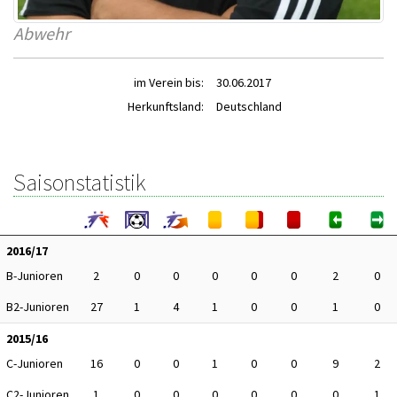
Abwehr
im Verein bis:
30.06.2017
Herkunftsland:
Deutschland
Saisonstatistik
2016/17
B-Junioren
2
0
0
0
0
0
2
0
B2-Junioren
27
1
4
1
0
0
1
0
2015/16
C-Junioren
16
0
0
1
0
0
9
2
C2-Junioren
1
0
0
0
0
0
0
1