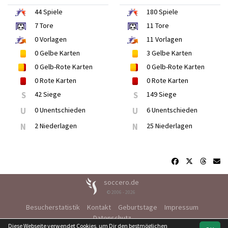
44
Spiele
180
Spiele
7
Tore
11
Tore
0
Vorlagen
11
Vorlagen
0
Gelbe Karten
3
Gelbe Karten
0
Gelb-Rote Karten
0
Gelb-Rote Karten
0
Rote Karten
0
Rote Karten
S
42 Siege
S
149 Siege
U
0 Unentschieden
U
6 Unentschieden
N
2 Niederlagen
N
25 Niederlagen
soccero.de
© 2006 - 2026
Besucherstatistik
Kontakt
Geburtstage
Impressum
Datenschutz
Diese Webseite verwendet Cookies, um Dir den bestmöglichen