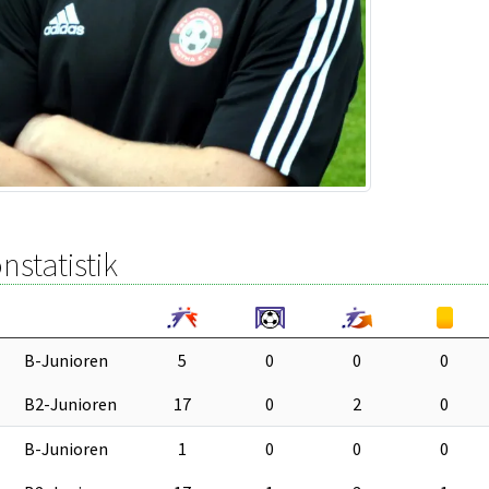
nstatistik
B-Junioren
5
0
0
0
B2-Junioren
17
0
2
0
B-Junioren
1
0
0
0