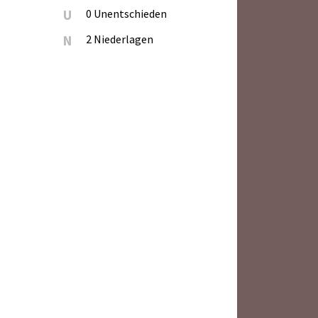
U
0 Unentschieden
N
2 Niederlagen