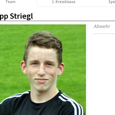
Team
1. Kreisklasse
Spi
ipp Striegl
Abwehr