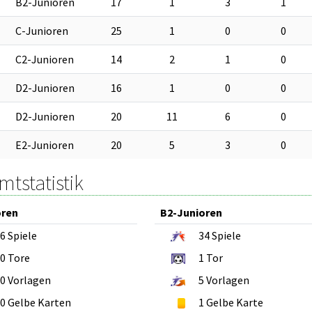
B2-Junioren
17
1
3
1
C-Junioren
25
1
0
0
C2-Junioren
14
2
1
0
D2-Junioren
16
1
0
0
D2-Junioren
20
11
6
0
E2-Junioren
20
5
3
0
tstatistik
oren
B2-Junioren
6
Spiele
34
Spiele
0
Tore
1
Tor
0
Vorlagen
5
Vorlagen
0
Gelbe Karten
1
Gelbe Karte