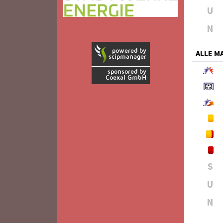
U
N
ALLE 
S
U
N