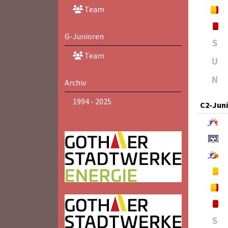
Team
G-Junioren
S
Team
U
N
Archiv
1994 - 2025
C2-Jun
S