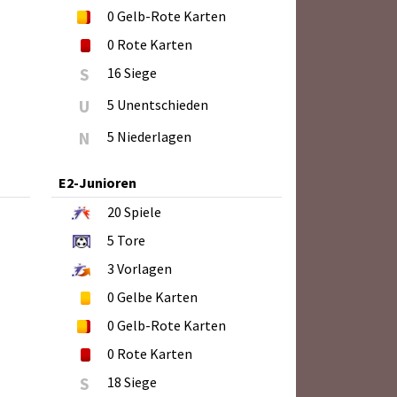
0
Gelb-Rote Karten
0
Rote Karten
S
16 Siege
U
5 Unentschieden
N
5 Niederlagen
E2-Junioren
20
Spiele
5
Tore
3
Vorlagen
0
Gelbe Karten
0
Gelb-Rote Karten
0
Rote Karten
S
18 Siege