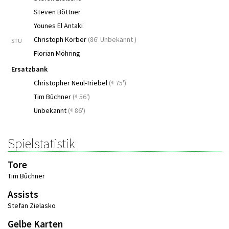
Steven Böttner
Younes El Antaki
Christoph Körber
(
86' Unbekannt
)
STU
Florian Möhring
Ersatzbank
Christopher Neul-Triebel
(
75')
Tim Büchner
(
56')
Unbekannt
(
86')
Spielstatistik
Tore
Tim Büchner
Assists
Stefan Zielasko
Gelbe Karten