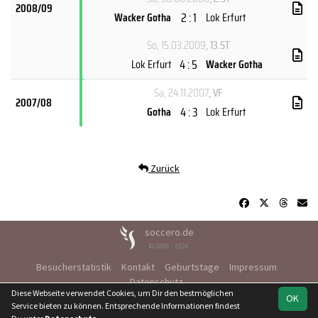
2008/09
2 : 1
Wacker Gotha
Lok Erfurt
So, 15.03.2009
, 13.ST
4 : 5
Lok Erfurt
Wacker Gotha
Sa, 24.11.2007
, VF
2007/08
4 : 3
Gotha
Lok Erfurt
Zurück
soccero.de
© 2006 - 2026
Besucherstatistik
Kontakt
Geburtstage
Impressum
Datenschutz
Diese Webseite verwendet Cookies, um Dir den bestmöglichen
OK
Service bieten zu können. Entsprechende Informationen findest