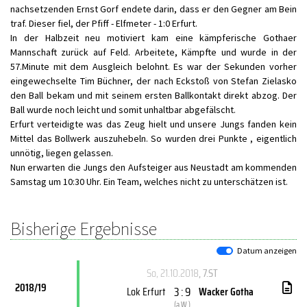
nachsetzenden Ernst Gorf endete darin, dass er den Gegner am Bein
traf. Dieser fiel, der Pfiff - Elfmeter - 1:0 Erfurt.
In der Halbzeit neu motiviert kam eine kämpferische Gothaer
Mannschaft zurück auf Feld. Arbeitete, Kämpfte und wurde in der
57.Minute mit dem Ausgleich belohnt. Es war der Sekunden vorher
eingewechselte Tim Büchner, der nach Eckstoß von Stefan Zielasko
den Ball bekam und mit seinem ersten Ballkontakt direkt abzog. Der
Ball wurde noch leicht und somit unhaltbar abgefälscht.
Erfurt verteidigte was das Zeug hielt und unsere Jungs fanden kein
Mittel das Bollwerk auszuhebeln. So wurden drei Punkte , eigentlich
unnötig, liegen gelassen.
Nun erwarten die Jungs den Aufsteiger aus Neustadt am kommenden
Samstag um 10:30 Uhr. Ein Team, welches nicht zu unterschätzen ist.
Bisherige Ergebnisse
Datum anzeigen
So, 21.10.2018
, 7.ST
2018/19
3 : 9
Lok Erfurt
Wacker Gotha
(
a.W.
)