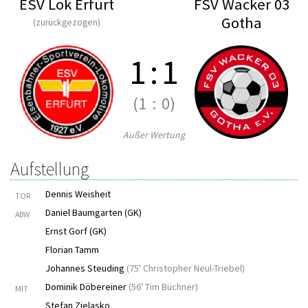
ESV Lok Erfurt
FSV Wacker 03
Gotha
(zurückgezogen)
1
:
1
(1
:
0)
Außer Wertung
Aufstellung
Dennis Weisheit
TOR
Daniel Baumgarten (GK)
ABW
Ernst Gorf (GK)
Florian Tamm
Johannes Steuding
(
75' Christopher Neul-Triebel
)
Dominik Döbereiner
(
56' Tim Büchner
)
MIT
Stefan Zielasko