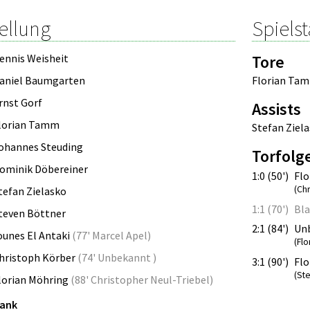
ellung
Spielst
ennis Weisheit
Tore
aniel Baumgarten
Florian Ta
rnst Gorf
Assists
lorian Tamm
Stefan Ziel
ohannes Steuding
Torfolg
ominik Döbereiner
1:0 (50')
Flo
(Ch
tefan Zielasko
1:1 (70')
Bla
teven Böttner
2:1 (84')
Un
ounes El Antaki
(
77' Marcel Apel
)
(Flo
hristoph Körber
(
74' Unbekannt
)
3:1 (90')
Fl
(St
lorian Möhring
(
88' Christopher Neul-Triebel
)
bank