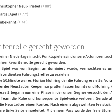
hristopher Neul-Triebel
(
88')
arcel Apel
(
77')
nbekannt
(
74')
ritenrolle gerecht geworden
einer Niederlage in acht Punktspielen sind unsere A-Junioren auc
ihrer Favoritenrolle gerecht geworden.
 Spiel was von Beginn an dominiert wurde, vermochten es uns
h verdienten Führungstreffer zu erzielen.
der 50.Minute war es Florian Möhring der die Führung erzielte. V
en der Neustädter Keeper nur prallen lassen konnte und Möhring 
esselt begann nun eine Phase in der unser Gegner versucht den A
Team die Ruhe und konsequente Spielweise verloren. Gerade al
die Neustädter einen Konter. Nach einem abgewehrten Freistoß 
ere linke Seite eingeleitet. Mit einem Pass wurde der freie St