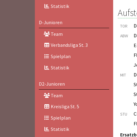
Statistik
Aufst
D-Junioren
D
TOR
Team
D
ABW
Verbandsliga St. 3
E
F
Spielplan
J
Statistik
D
MIT
D2-Junioren
S
S
Team
Y
Kreisliga St. 5
C
STU
Spielplan
F
Statistik
Ersatz