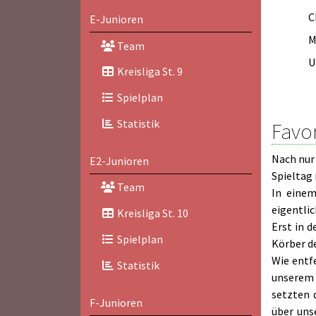
C
E-Junioren
M
Team
U
Kreisliga St. 9
Spielplan
Statistik
Favo
Nach nur 
E2-Junioren
Spieltag 
Team
In einem
eigentlic
Kreisliga St. 10
Erst in 
Spielplan
Körber d
Wie entf
Statistik
unserem 
setzten 
F-Junioren
über uns