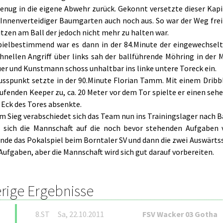
genug in die eigene Abwehr zurück. Gekonnt versetzte dieser Kapi
 Innenverteidiger Baumgarten auch noch aus. So war der Weg fre
tzen am Ball der jedoch nicht mehr zu halten war.
pielbestimmend war es dann in der 84.Minute der eingewechselt
hnellen Angriff über links sah der ballführende Möhring in de
uer und Kunstmann schoss unhaltbar ins linke untere Toreck ein.
usspunkt setzte in der 90.Minute Florian Tamm. Mit einem Dribbl
ufenden Keeper zu, ca. 20 Meter vor dem Tor spielte er einen seh
 Eck des Tores absenkte.
em Sieg verabschiedet sich das Team nun ins Trainingslager nach 
l sich die Mannschaft auf die noch bevor stehenden Aufgaben
de das Pokalspiel beim Borntaler SV und dann die zwei Auswärtssp
Aufgaben, aber die Mannschaft wird sich gut darauf vorbereiten.
rige Ergebnisse
8.ST
Sa, 22.10.2011
FSV Wacker 03 Gotha