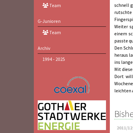
schnell 
Team
rutschte
Fingerspi
G-Junioren
Weiter s
Team
einem sc
passte q
Den Schl
Archiv
heraus la
1994 - 2025
ins lange
Mit dies
Dort wil
Wochenen
leichten 
Bishe
2011/12