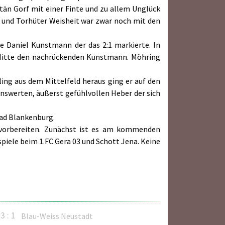
tän Gorf mit einer Finte und zu allem Unglück
i und Torhüter Weisheit war zwar noch mit den
e Daniel Kunstmann der das 2:1 markierte. In
r Mitte den nachrückenden Kunstmann. Möhring
ing aus dem Mittelfeld heraus ging er auf den
enswerten, äußerst gefühlvollen Heber der sich
Bad Blankenburg.
 vorbereiten. Zunächst ist es am kommenden
iele beim 1.FC Gera 03 und Schott Jena. Keine
3 : 1
Blau-Weiss Neustadt