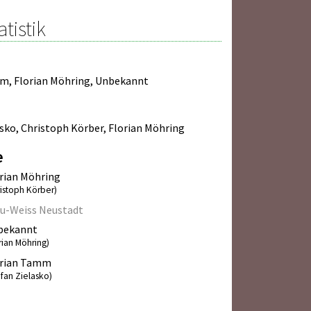
atistik
mm
,
Florian Möhring
,
Unbekannt
asko
,
Christoph Körber
,
Florian Möhring
e
rian Möhring
ristoph Körber)
u-Weiss Neustadt
bekannt
rian Möhring)
orian Tamm
efan Zielasko)