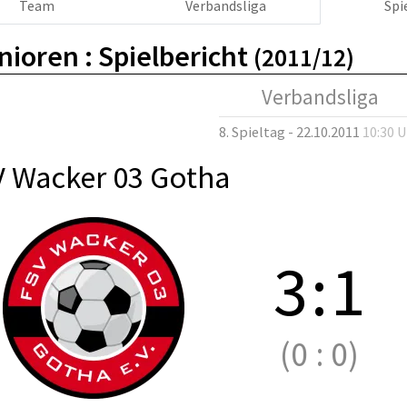
Team
Verbandsliga
Spi
nioren :
Spielbericht
(2011/12)
Verbandsliga
8. Spieltag - 22.10.2011
10:30 
V Wacker 03 Gotha
3
:
1
(0
:
0)