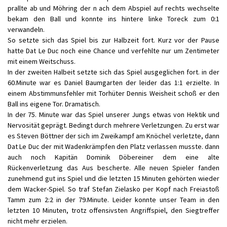
prallte ab und Möhring der n ach dem Abspiel auf rechts wechselte
bekam den Ball und konnte ins hintere linke Toreck zum 0:1
verwandeln.
So setzte sich das Spiel bis zur Halbzeit fort. Kurz vor der Pause
hatte Dat Le Duc noch eine Chance und verfehlte nur um Zentimeter
mit einem Weitschuss.
In der zweiten Halbeit setzte sich das Spiel ausgeglichen fort. in der
60.Minute war es Daniel Baumgarten der leider das 1:1 erzielte. In
einem Abstimmunsfehler mit Torhüter Dennis Weisheit schoß er den
Ball ins eigene Tor. Dramatisch.
In der 75. Minute war das Spiel unserer Jungs etwas von Hektik und
Nervosität geprägt. Bedingt durch mehrere Verletzungen. Zu erst war
es Steven Böttner der sich im Zweikampf am Knöchel verletzte, dann
Dat Le Duc der mit Wadenkrämpfen den Platz verlassen musste. dann
auch noch Kapitän Dominik Döbereiner dem eine alte
Rückenverletzung das Aus bescherte. Alle neuen Spieler fanden
zunehmend gut ins Spiel und die letzten 15 Minuten gehörten wieder
dem Wacker-Spiel. So traf Stefan Zielasko per Kopf nach Freiastoß
Tamm zum 2:2 in der 79.Minute. Leider konnte unser Team in den
letzten 10 Minuten, trotz offensivsten Angriffspiel, den Siegtreffer
nicht mehr erzielen.