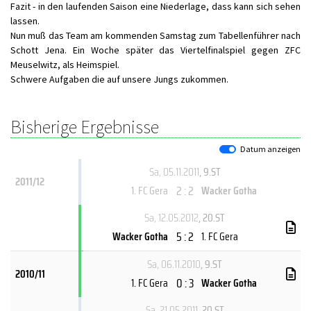
Fazit - in den laufenden Saison eine Niederlage, dass kann sich sehen
lassen.
Nun muß das Team am kommenden Samstag zum Tabellenführer nach
Schott Jena. Ein Woche später das Viertelfinalspiel gegen ZFC
Meuselwitz, als Heimspiel.
Schwere Aufgaben die auf unsere Jungs zukommen.
Bisherige Ergebnisse
Datum anzeigen
Sa, 05.11.2011
, 9.ST
2011/12
2 : 2
1. FC Gera
Wacker Gotha
Sa, 12.05.2012
, 20.ST
5 : 2
Wacker Gotha
1. FC Gera
Sa, 06.11.2010
, 9.ST
2010/11
0 : 3
1. FC Gera
Wacker Gotha
Sa, 21.05.2011
, 20.ST