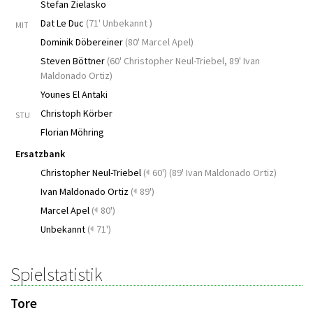
Stefan Zielasko
Dat Le Duc
(
71' Unbekannt
)
MIT
Dominik Döbereiner
(
80' Marcel Apel
)
Steven Böttner
(
60' Christopher Neul-Triebel
,
89' Ivan
Maldonado Ortiz
)
Younes El Antaki
Christoph Körber
STU
Florian Möhring
Ersatzbank
Christopher Neul-Triebel
(
60')
(
89' Ivan Maldonado Ortiz
)
Ivan Maldonado Ortiz
(
89')
Marcel Apel
(
80')
Unbekannt
(
71')
Spielstatistik
Tore