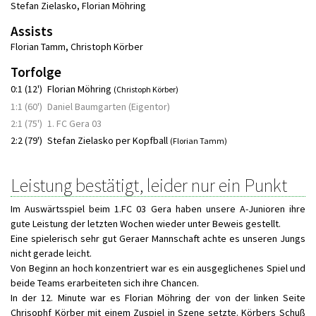
Stefan Zielasko
,
Florian Möhring
Assists
Florian Tamm
,
Christoph Körber
Torfolge
0:1 (12')
Florian Möhring
(Christoph Körber)
1:1 (60')
Daniel Baumgarten (Eigentor)
2:1 (75')
1. FC Gera 03
2:2 (79')
Stefan Zielasko per Kopfball
(Florian Tamm)
Leistung bestätigt, leider nur ein Punkt
Im Auswärtsspiel beim 1.FC 03 Gera haben unsere A-Junioren ihre
gute Leistung der letzten Wochen wieder unter Beweis gestellt.
Eine spielerisch sehr gut Geraer Mannschaft achte es unseren Jungs
nicht gerade leicht.
Von Beginn an hoch konzentriert war es ein ausgeglichenes Spiel und
beide Teams erarbeiteten sich ihre Chancen.
In der 12. Minute war es Florian Möhring der von der linken Seite
Chrisophf Körber mit einem Zuspiel in Szene setzte. Körbers Schuß