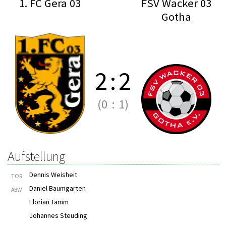
1. FC Gera 03
FSV Wacker 03
Gotha
2
:
2
(0
:
1)
Aufstellung
Dennis Weisheit
TOR
Daniel Baumgarten
ABW
Florian Tamm
Johannes Steuding