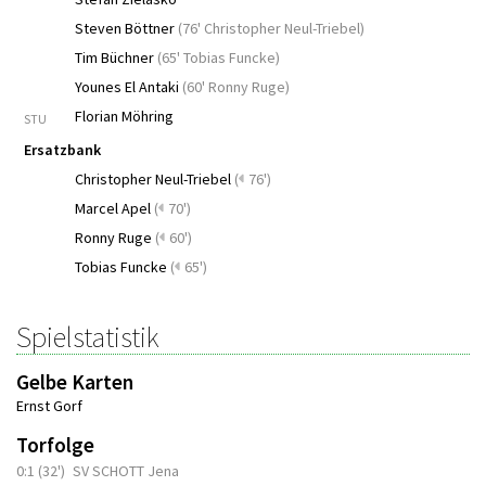
Steven Böttner
(
76' Christopher Neul-Triebel
)
Tim Büchner
(
65' Tobias Funcke
)
Younes El Antaki
(
60' Ronny Ruge
)
Florian Möhring
STU
Ersatzbank
Christopher Neul-Triebel
(
76')
Marcel Apel
(
70')
Ronny Ruge
(
60')
Tobias Funcke
(
65')
Spielstatistik
Gelbe Karten
Ernst Gorf
Torfolge
0:1 (32')
SV SCHOTT Jena