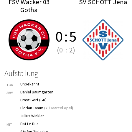
FSV Wacker 03
SV SCHOTT Jena
Gotha
0
:
5
(0
:
2)
Aufstellung
Unbekannt
TOR
Daniel Baumgarten
ABW
Ernst Gorf (GK)
Florian Tamm
(
70' Marcel Apel
)
Julius Winkler
Dat Le Duc
MIT
Stefan Zielasko