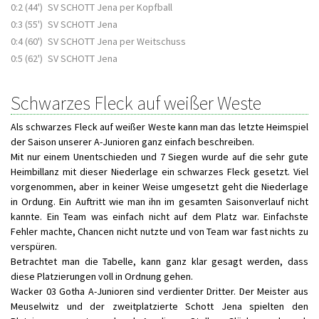
0:2 (44')
SV SCHOTT Jena per Kopfball
0:3 (55')
SV SCHOTT Jena
0:4 (60')
SV SCHOTT Jena per Weitschuss
0:5 (62')
SV SCHOTT Jena
Schwarzes Fleck auf weißer Weste
Als schwarzes Fleck auf weißer Weste kann man das letzte Heimspiel
der Saison unserer A-Junioren ganz einfach beschreiben.
Mit nur einem Unentschieden und 7 Siegen wurde auf die sehr gute
Heimbillanz mit dieser Niederlage ein schwarzes Fleck gesetzt. Viel
vorgenommen, aber in keiner Weise umgesetzt geht die Niederlage
in Ordung. Ein Auftritt wie man ihn im gesamten Saisonverlauf nicht
kannte. Ein Team was einfach nicht auf dem Platz war. Einfachste
Fehler machte, Chancen nicht nutzte und von Team war fast nichts zu
verspüren.
Betrachtet man die Tabelle, kann ganz klar gesagt werden, dass
diese Platzierungen voll in Ordnung gehen.
Wacker 03 Gotha A-Junioren sind verdienter Dritter. Der Meister aus
Meuselwitz und der zweitplatzierte Schott Jena spielten den