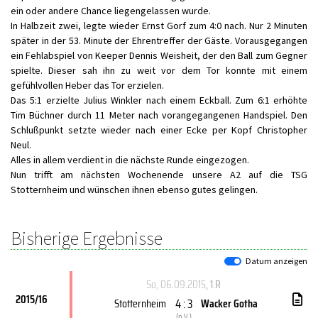
ein oder andere Chance liegengelassen wurde.
In Halbzeit zwei, legte wieder Ernst Gorf zum 4:0 nach. Nur 2 Minuten
später in der 53. Minute der Ehrentreffer der Gäste. Vorausgegangen
ein Fehlabspiel von Keeper Dennis Weisheit, der den Ball zum Gegner
spielte. Dieser sah ihn zu weit vor dem Tor konnte mit einem
gefühlvollen Heber das Tor erzielen.
Das 5:1 erzielte Julius Winkler nach einem Eckball. Zum 6:1 erhöhte
Tim Büchner durch 11 Meter nach vorangegangenen Handspiel. Den
Schlußpunkt setzte wieder nach einer Ecke per Kopf Christopher
Neul.
Alles in allem verdient in die nächste Runde eingezogen.
Nun trifft am nächsten Wochenende unsere A2 auf die TSG
Stotternheim und wünschen ihnen ebenso gutes gelingen.
Bisherige Ergebnisse
Datum anzeigen
So, 06.09.2015
, 1.R
2015/16
4 : 3
Stotternheim
Wacker Gotha
(
n.V.
)