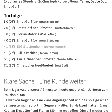
2x Johannes Steuding
,
2x Christoph Körber
,
Florian Tamm
,
Dat Le Duc
,
Ernst Gorf
Torfolge
1:0 (07')
Ernst Gorf
(Johannes Steuding)
2:0 (32')
Ernst Gorf per Elfmeter
(Christoph Körber)
3:0 (33')
Florian Möhring
(Dat Le Duc)
4:0 (51')
Ernst Gorf
(Johannes Steuding)
4:1 (53')
TSG Stotternheim
(Dennis Weisheit)
5:1 (76')
Julius Winkler
(Florian Tamm)
6:1 (82')
Tim Büchner per Elfmeter
(Christoph Körber)
7:1 (86')
Christopher Neul-Triebel
(Ernst Gorf)
Klare Sache - Eine Runde weiter
Beim Ligarivale unserer A2 mussten heute unsere A1 - Junioren zum
Pokalspiel ran.
Es war von beginn an eine klare Angelegenheit und das Spielgeschen
verlagerte sich sofort in Gegners Hälfte. Zu Halbzeit hatten 2 mal
Kapitän Ernst Gorf und Florian Möhring getroffen. Obwohl wieder die