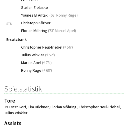
Stefan Zielasko
Younes El Antaki
(
68' Ronny Ruge
)
Christoph Körber
STU
Florian Möhring
(
73' Marcel Apel
)
Ersatzbank
Christopher Neul-Triebel
(
56')
Julius Winkler
(
52')
Marcel Apel
(
73')
Ronny Ruge
(
68')
Spielstatistik
Tore
3x Ernst Gorf
,
Tim Büchner
,
Florian Möhring
,
Christopher Neul-Triebel
,
Julius Winkler
Assists