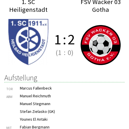
1. SC
FSV Wacker 03
Heiligenstadt
Gotha
1
:
2
(1
:
0)
Aufstellung
Marcus Fallenbeck
TOR
Manuel Reichmuth
ABW
Manuel Stegmann
Stefan Zielasko (GK)
Younes El Antaki
Fabian Bergmann
MIT