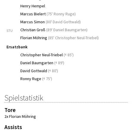
Henry Hempel
Marcus Bielert
(
75' Ronny Ruge
)
Marcus Simon
(
80' David Gottwald
)
Christian Groß
(
89' Daniel Baumgarten
)
STU
Florian Möhring
(
85' Christopher Neul-Triebel
)
Ersatzbank
Christopher Neul-Triebel
(
85')
Daniel Baumgarten
(
89')
David Gottwald
(
80')
Ronny Ruge
(
75')
Spielstatistik
Tore
2x Florian Möhring
Assists