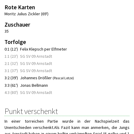
Rote Karten
Moritz Julius Zickler (69')
Zuschauer
35
Torfolge
0:1 (12')
Felix Klepsch per Elfmeter
1:1 (23')
SG SV 09 Arnstadt
2:1 (32')
SG SV 09 Arnstadt
3:1 (37')
SG SV 09 Arnstadt
3:2 (39')
Johannes Drößler
(Pascal Lotze)
3:3 (61')
Jonas Bellmann
4:3 (80')
SG SV 09 Arnstadt
Punkt verschenkt
In einer torreichen Partie wurde in der Nachspielzeit das
Unentschieden verschenkt.Als Fazit kann man anmerken, die Jungs
aus Arnstadt haben in einem heftig umkämpften Spiel (6 gelbe und 1