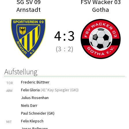
SG SV 09
FSV Wacker 03
Arnstadt
Gotha
4
:
3
(3
:
2)
Aufstellung
Frederic Büttner
TOR
Felix Gloria
(
41' Kay Spiegler (GK)
)
ABW
Julius Rosenhan
Niels Darr
Paul Schneider (GK)
Felix Klepsch
MIT
Jonas Bellmann