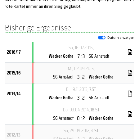
rote Karte) immer an ihren Sieg geglaubt.
Bisherige Ergebnisse
Datum anzeigen
Sa, 16.07.2016
,
2016/17
7 : 3
Wacker Gotha
SG Arnstadt
Mi, 02.09.2015
,
2015/16
3 : 2
SG Arnstadt
Wacker Gotha
Di, 19.11.2013
, 7.ST
2013/14
3 : 2
Wacker Gotha
SG Arnstadt
Do, 03.04.2014
, 18.ST
0 : 2
SG Arnstadt
Wacker Gotha
Sa, 29.09.2012
, 4.ST
2012/13
4 : 3
SV Arnstadt
Wacker Gotha