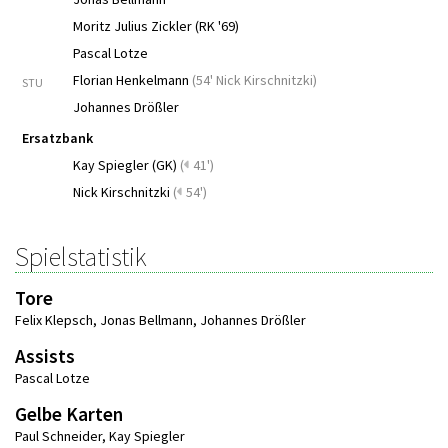
Moritz Julius Zickler (RK '69)
Pascal Lotze
Florian Henkelmann
(
54' Nick Kirschnitzki
)
STU
Johannes Drößler
Ersatzbank
Kay Spiegler (GK)
(
41')
Nick Kirschnitzki
(
54')
Spielstatistik
Tore
Felix Klepsch
,
Jonas Bellmann
,
Johannes Drößler
Assists
Pascal Lotze
Gelbe Karten
Paul Schneider
,
Kay Spiegler